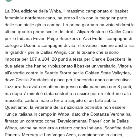
La 30/a edizione della Wnba, il massimo campionato di basket
femminile nordamericano, ha preso il via con la maggior parte
delle sue stelle già in campo. La prima giornata ha visto sfidarsi le
ultime quattro prime scelte del draft: Aliyah Boston e Caitlin Clark
per le Indiana Fever, Paige Bueckers e Azzi Fudd - compagne di
college a Uconn e compagne di vita, ritrovatesi insieme anche tra
le 'grandi' - per le Dallas Wings, con le texane che si sono
imposte per 107 a 104. 20 punti a testa per Clark e Bueckers, le
due atlete che hanno rivoluzionato il basket universitario. Vittoria
all'esordio contro le Seattle Storm per le Golden State Valkyries,
dove Cecilia Zandalasini gioca per il secondo anno consecutivo:
l'azzurra ha avuto un ottimo ingresso dalla panchina con 8 punti,
ma dopo 7 minuti è stata costretta a uscire per un infortunio alla
mascella, caduta male a terra a seguito di un fallo subito.
Quest'anno, la veterana della nazionale potrebbe non essere
l'unica italiana in campo in Wnba, dato che Costanza Verona ha
firmato un contratto come 'Developmental Player' con le Dallas
Wings, anche se non era a referto contro Indiana. Sconfitte dalle
Phoenix Mercury le Las Vegas Aces, campionesse in carica,