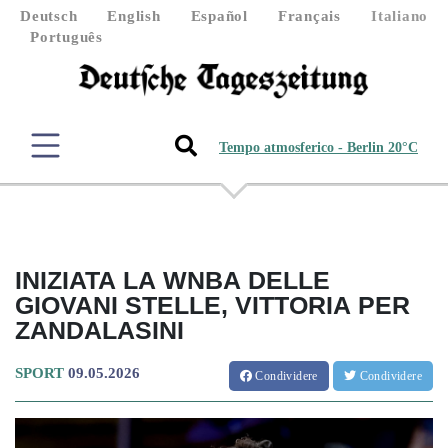
Deutsch
English
Español
Français
Italiano
Português
Tempo atmosferico - Berlin 20°C
INIZIATA LA WNBA DELLE
GIOVANI STELLE, VITTORIA PER
ZANDALASINI
SPORT
09.05.2026
Condividere
Condividere