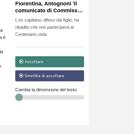
Fiorentina, Antognoni 'il
comunicato di Commisso
mi ha fatto imbestialire'
L'ex capitano, difeso dal figlio, ha
ribadito che non parteciperà al
ia
Centenario viola
a è
la
Ascoltare
o
Smettila di ascoltare
Cambia la dimensione del testo: