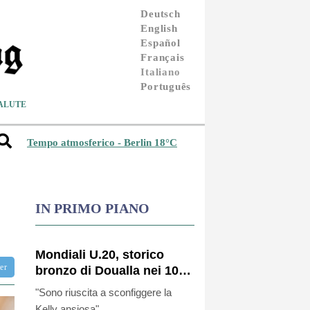
Deutsch
English
Español
Français
Italiano
Português
ALUTE
Tempo atmosferico - Berlin 18°C
IN PRIMO PIANO
Mondiali U.20, storico
ter
bronzo di Doualla nei 100
metri
"Sono riuscita a sconfiggere la
Kelly ansiosa"