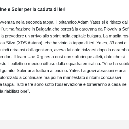
e e Soler per la caduta di ieri
vvenuta nella seconda tappa, il britannico Adam Yates si è ritirato dal
nell'ultima frazione in Bulgaria che porterà la carovana da Plovdiv a Sof
a prevedere un arrivo allo sprint nella capitale bulgara. La maglia ros
s Silva (XDS Astana), che ha vinto la tappa di ieri. Yates, 33 anni e
quindi ririratosi dall'agonismo, aveva faticato rialzarsi dopo la carambo
ridori. Il team Uae-Xrg resta così con soli cinque atleti, dato che si
sto il bollettino medico diffuso dalla squadra emiratina: "Vine ha subit
gomito, Soler una frattura al bacino. Yates ha gravi abrasioni e una
 autorizzato a continuare ma poi ha manifestato sintomi concussivi
erza tappa. Tutti e tre sono sotto l'osservazione e torneranno a casa nei
a riabilitazione".