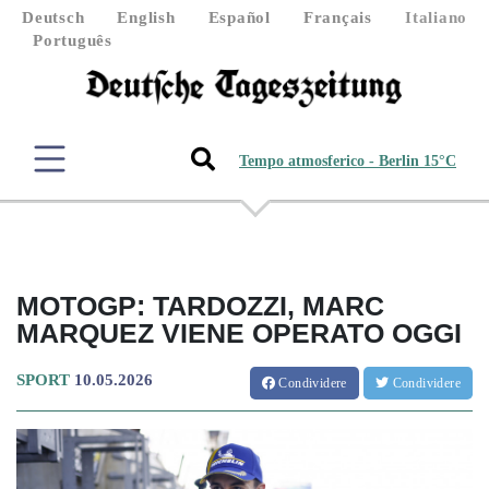
Deutsch
English
Español
Français
Italiano
Português
Tempo atmosferico - Berlin 15°C
MOTOGP: TARDOZZI, MARC
MARQUEZ VIENE OPERATO OGGI
SPORT
10.05.2026
Condividere
Condividere