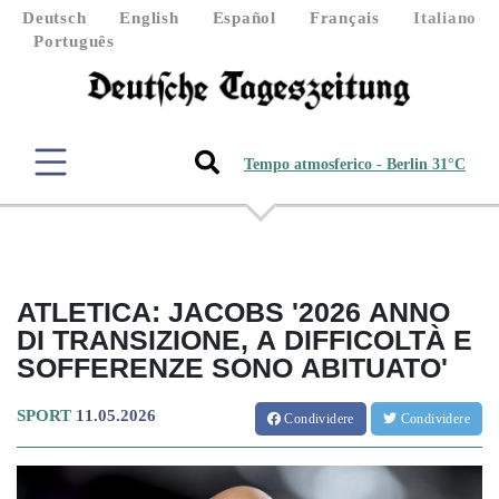
Deutsch
English
Español
Français
Italiano
Português
Tempo atmosferico - Berlin 31°C
ATLETICA: JACOBS '2026 ANNO
DI TRANSIZIONE, A DIFFICOLTÀ E
SOFFERENZE SONO ABITUATO'
SPORT
11.05.2026
Condividere
Condividere