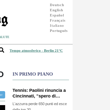
Deutsch
English
Español
Français
Italiano
Português
ALUTE
Tempo atmosferico - Berlin 21°C
O
IN PRIMO PIANO
Tennis: Paolini rinuncia a
ter
Cincinnati, "spero di
essere al 100% agli Us
L'azzurra perde 650 punti ed esce
Open"
dalla top 20