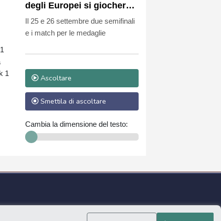
degli Europei si giocherà
al Forum di Assago
Il 25 e 26 settembre due semifinali
e i match per le medaglie
-1
a
k 1
Ascoltare
Smettila di ascoltare
Cambia la dimensione del testo: