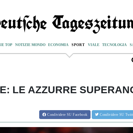
IE TOP
NOTIZIE MONDO
ECONOMIA
SPORT
VIALE
TECNOLOGIA
S
E: LE AZZURRE SUPERAN
Condividere
SU Facebook
Condividere
SU Twit