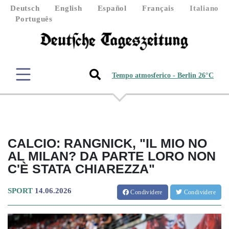
Deutsch
English
Español
Français
Italiano
Português
Tempo atmosferico - Berlin 26°C
CALCIO: RANGNICK, "IL MIO NO
AL MILAN? DA PARTE LORO NON
C'È STATA CHIAREZZA"
SPORT
14.06.2026
Condividere
Condividere