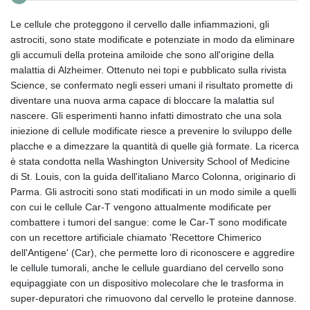
Le cellule che proteggono il cervello dalle infiammazioni, gli
astrociti, sono state modificate e potenziate in modo da eliminare
gli accumuli della proteina amiloide che sono all'origine della
malattia di Alzheimer. Ottenuto nei topi e pubblicato sulla rivista
Science, se confermato negli esseri umani il risultato promette di
diventare una nuova arma capace di bloccare la malattia sul
nascere. Gli esperimenti hanno infatti dimostrato che una sola
iniezione di cellule modificate riesce a prevenire lo sviluppo delle
placche e a dimezzare la quantità di quelle già formate. La ricerca
è stata condotta nella Washington University School of Medicine
di St. Louis, con la guida dell'italiano Marco Colonna, originario di
Parma. Gli astrociti sono stati modificati in un modo simile a quelli
con cui le cellule Car-T vengono attualmente modificate per
combattere i tumori del sangue: come le Car-T sono modificate
con un recettore artificiale chiamato 'Recettore Chimerico
dell'Antigene' (Car), che permette loro di riconoscere e aggredire
le cellule tumorali, anche le cellule guardiano del cervello sono
equipaggiate con un dispositivo molecolare che le trasforma in
super-depuratori che rimuovono dal cervello le proteine dannose.