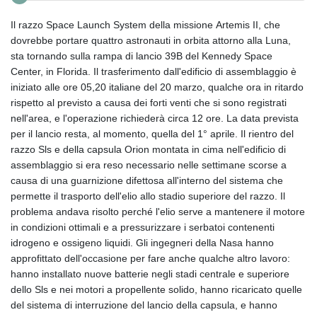
Il razzo Space Launch System della missione Artemis II, che
dovrebbe portare quattro astronauti in orbita attorno alla Luna,
sta tornando sulla rampa di lancio 39B del Kennedy Space
Center, in Florida. Il trasferimento dall'edificio di assemblaggio è
iniziato alle ore 05,20 italiane del 20 marzo, qualche ora in ritardo
rispetto al previsto a causa dei forti venti che si sono registrati
nell'area, e l'operazione richiederà circa 12 ore. La data prevista
per il lancio resta, al momento, quella del 1° aprile. Il rientro del
razzo Sls e della capsula Orion montata in cima nell'edificio di
assemblaggio si era reso necessario nelle settimane scorse a
causa di una guarnizione difettosa all'interno del sistema che
permette il trasporto dell'elio allo stadio superiore del razzo. Il
problema andava risolto perché l'elio serve a mantenere il motore
in condizioni ottimali e a pressurizzare i serbatoi contenenti
idrogeno e ossigeno liquidi. Gli ingegneri della Nasa hanno
approfittato dell'occasione per fare anche qualche altro lavoro:
hanno installato nuove batterie negli stadi centrale e superiore
dello Sls e nei motori a propellente solido, hanno ricaricato quelle
del sistema di interruzione del lancio della capsula, e hanno