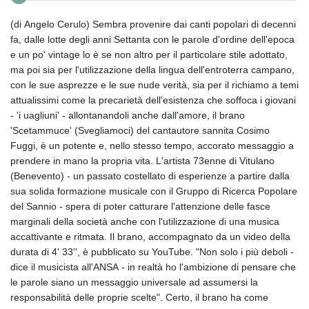
(di Angelo Cerulo) Sembra provenire dai canti popolari di decenni
fa, dalle lotte degli anni Settanta con le parole d'ordine dell'epoca
e un po' vintage lo è se non altro per il particolare stile adottato,
ma poi sia per l'utilizzazione della lingua dell'entroterra campano,
con le sue asprezze e le sue nude verità, sia per il richiamo a temi
attualissimi come la precarietà dell'esistenza che soffoca i giovani
- 'i uagliuni' - allontanandoli anche dall'amore, il brano
'Scetammuce' (Svegliamoci) del cantautore sannita Cosimo
Fuggi, è un potente e, nello stesso tempo, accorato messaggio a
prendere in mano la propria vita. L'artista 73enne di Vitulano
(Benevento) - un passato costellato di esperienze a partire dalla
sua solida formazione musicale con il Gruppo di Ricerca Popolare
del Sannio - spera di poter catturare l'attenzione delle fasce
marginali della società anche con l'utilizzazione di una musica
accattivante e ritmata. Il brano, accompagnato da un video della
durata di 4' 33'', è pubblicato su YouTube. "Non solo i più deboli -
dice il musicista all'ANSA - in realtà ho l'ambizione di pensare che
le parole siano un messaggio universale ad assumersi la
responsabilità delle proprie scelte". Certo, il brano ha come