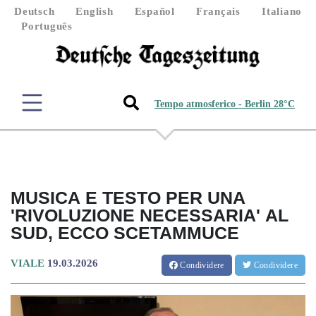
Deutsch
English
Español
Français
Italiano
Português
Tempo atmosferico - Berlin 28°C
MUSICA E TESTO PER UNA
'RIVOLUZIONE NECESSARIA' AL
SUD, ECCO SCETAMMUCE
VIALE
19.03.2026
Condividere
Condividere