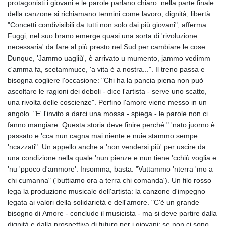
protagonisti i giovani e le parole parlano chiaro: nella parte finale
della canzone si richiamano termini come lavoro, dignità, libertà.
"Concetti condivisibili da tutti non solo dai più giovani", afferma
Fuggi; nel suo brano emerge quasi una sorta di 'rivoluzione
necessaria' da fare al più presto nel Sud per cambiare le cose.
Dunque, 'Jammo uagliù', è arrivato u mumento, jammo vedimm
c'amma fa, scetammuce, 'a vita è a nostra...". Il treno passa e
bisogna cogliere l'occasione: "Chi ha la pancia piena non può
ascoltare le ragioni dei deboli - dice l'artista - serve uno scatto,
una rivolta delle coscienze". Perfino l'amore viene messo in un
angolo. "E' l'invito a darci una mossa - spiega - le parole non ci
fanno mangiare. Questa storia deve finire perché " 'nato juorno è
passato e 'cca nun cagna mai niente e nuie stammo sempe
'ncazzati". Un appello anche a 'non vendersi più' per uscire da
una condizione nella quale 'nun pienze e nun tiene 'cchiù voglia e
'nu 'ppoco d'ammore'. Insomma, basta: "Vuttammo 'nterra 'mo a
chi cumanna" ('buttiamo ora a terra chi comanda'). Un filo rosso
lega la produzione musicale dell'artista: la canzone d'impegno
legata ai valori della solidarietà e dell'amore. "C'è un grande
bisogno di Amore - conclude il musicista - ma si deve partire dalla
dignità e dalla prospettiva di futuro per i giovani: se non ci sono