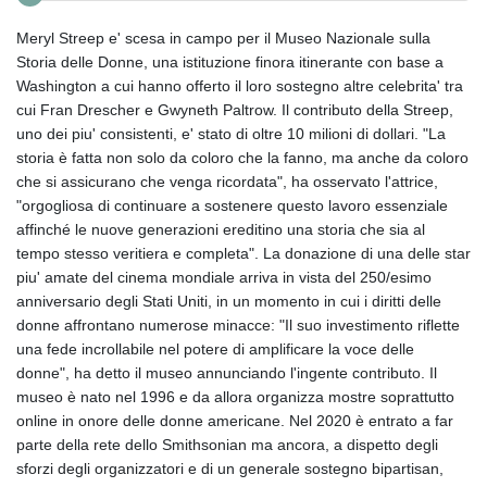
Meryl Streep e' scesa in campo per il Museo Nazionale sulla
Storia delle Donne, una istituzione finora itinerante con base a
Washington a cui hanno offerto il loro sostegno altre celebrita' tra
cui Fran Drescher e Gwyneth Paltrow. Il contributo della Streep,
uno dei piu' consistenti, e' stato di oltre 10 milioni di dollari. "La
storia è fatta non solo da coloro che la fanno, ma anche da coloro
che si assicurano che venga ricordata", ha osservato l'attrice,
"orgogliosa di continuare a sostenere questo lavoro essenziale
affinché le nuove generazioni ereditino una storia che sia al
tempo stesso veritiera e completa". La donazione di una delle star
piu' amate del cinema mondiale arriva in vista del 250/esimo
anniversario degli Stati Uniti, in un momento in cui i diritti delle
donne affrontano numerose minacce: "Il suo investimento riflette
una fede incrollabile nel potere di amplificare la voce delle
donne", ha detto il museo annunciando l'ingente contributo. Il
museo è nato nel 1996 e da allora organizza mostre soprattutto
online in onore delle donne americane. Nel 2020 è entrato a far
parte della rete dello Smithsonian ma ancora, a dispetto degli
sforzi degli organizzatori e di un generale sostegno bipartisan,