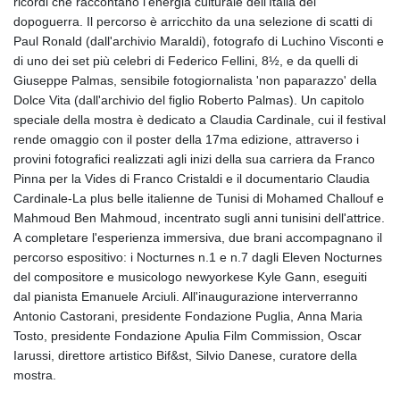
ricordi che raccontano l'energia culturale dell'Italia del
dopoguerra. Il percorso è arricchito da una selezione di scatti di
Paul Ronald (dall'archivio Maraldi), fotografo di Luchino Visconti e
di uno dei set più celebri di Federico Fellini, 8½, e da quelli di
Giuseppe Palmas, sensibile fotogiornalista 'non paparazzo' della
Dolce Vita (dall'archivio del figlio Roberto Palmas). Un capitolo
speciale della mostra è dedicato a Claudia Cardinale, cui il festival
rende omaggio con il poster della 17ma edizione, attraverso i
provini fotografici realizzati agli inizi della sua carriera da Franco
Pinna per la Vides di Franco Cristaldi e il documentario Claudia
Cardinale-La plus belle italienne de Tunisi di Mohamed Challouf e
Mahmoud Ben Mahmoud, incentrato sugli anni tunisini dell'attrice.
A completare l'esperienza immersiva, due brani accompagnano il
percorso espositivo: i Nocturnes n.1 e n.7 dagli Eleven Nocturnes
del compositore e musicologo newyorkese Kyle Gann, eseguiti
dal pianista Emanuele Arciuli. All'inaugurazione interverranno
Antonio Castorani, presidente Fondazione Puglia, Anna Maria
Tosto, presidente Fondazione Apulia Film Commission, Oscar
Iarussi, direttore artistico Bif&st, Silvio Danese, curatore della
mostra.