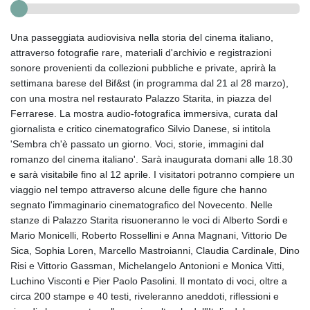
Una passeggiata audiovisiva nella storia del cinema italiano,
attraverso fotografie rare, materiali d'archivio e registrazioni
sonore provenienti da collezioni pubbliche e private, aprirà la
settimana barese del Bif&st (in programma dal 21 al 28 marzo),
con una mostra nel restaurato Palazzo Starita, in piazza del
Ferrarese. La mostra audio-fotografica immersiva, curata dal
giornalista e critico cinematografico Silvio Danese, si intitola
'Sembra ch'è passato un giorno. Voci, storie, immagini dal
romanzo del cinema italiano'. Sarà inaugurata domani alle 18.30
e sarà visitabile fino al 12 aprile. I visitatori potranno compiere un
viaggio nel tempo attraverso alcune delle figure che hanno
segnato l'immaginario cinematografico del Novecento. Nelle
stanze di Palazzo Starita risuoneranno le voci di Alberto Sordi e
Mario Monicelli, Roberto Rossellini e Anna Magnani, Vittorio De
Sica, Sophia Loren, Marcello Mastroianni, Claudia Cardinale, Dino
Risi e Vittorio Gassman, Michelangelo Antonioni e Monica Vitti,
Luchino Visconti e Pier Paolo Pasolini. Il montato di voci, oltre a
circa 200 stampe e 40 testi, riveleranno aneddoti, riflessioni e