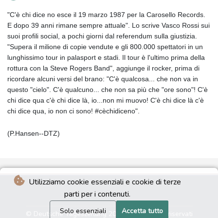
"C'è chi dice no esce il 19 marzo 1987 per la Carosello Records.
E dopo 39 anni rimane sempre attuale". Lo scrive Vasco Rossi sui
suoi profili social, a pochi giorni dal referendum sulla giustizia.
"Supera il milione di copie vendute e gli 800.000 spettatori in un
lunghissimo tour in palasport e stadi. Il tour è l'ultimo prima della
rottura con la Steve Rogers Band", aggiunge il rocker, prima di
ricordare alcuni versi del brano: "C'è qualcosa... che non va in
questo "cielo". C'è qualcuno... che non sa più che "ore sono"! C'è
chi dice qua c'è chi dice là, io...non mi muovo! C'è chi dice là c'è
chi dice qua, io non ci sono! #cèchidiceno".
(P.Hansen--DTZ)
Utilizziamo cookie essenziali e cookie di terze
parti per i contenuti.
Solo essenziali
Accetta tutto
© Deutsche Tageszeitung 2026 - Tutti i diritti riservati