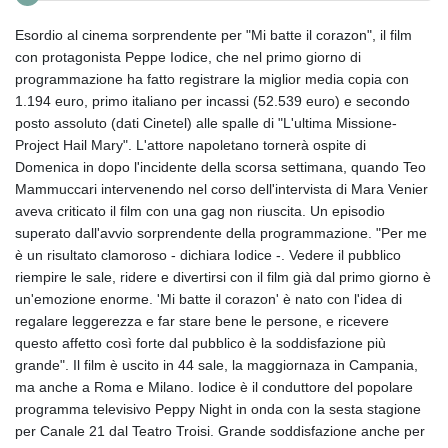
Esordio al cinema sorprendente per "Mi batte il corazon", il film
con protagonista Peppe Iodice, che nel primo giorno di
programmazione ha fatto registrare la miglior media copia con
1.194 euro, primo italiano per incassi (52.539 euro) e secondo
posto assoluto (dati Cinetel) alle spalle di "L'ultima Missione-
Project Hail Mary". L'attore napoletano tornerà ospite di
Domenica in dopo l'incidente della scorsa settimana, quando Teo
Mammuccari intervenendo nel corso dell'intervista di Mara Venier
aveva criticato il film con una gag non riuscita. Un episodio
superato dall'avvio sorprendente della programmazione. "Per me
è un risultato clamoroso - dichiara Iodice -. Vedere il pubblico
riempire le sale, ridere e divertirsi con il film già dal primo giorno è
un'emozione enorme. 'Mi batte il corazon' è nato con l'idea di
regalare leggerezza e far stare bene le persone, e ricevere
questo affetto così forte dal pubblico è la soddisfazione più
grande". Il film è uscito in 44 sale, la maggiornaza in Campania,
ma anche a Roma e Milano. Iodice è il conduttore del popolare
programma televisivo Peppy Night in onda con la sesta stagione
per Canale 21 dal Teatro Troisi. Grande soddisfazione anche per