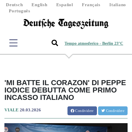
Deutsch
English
Español
Français
Italiano
Português
Tempo atmosferico - Berlin 23°C
'MI BATTE IL CORAZON' DI PEPPE
IODICE DEBUTTA COME PRIMO
INCASSO ITALIANO
VIALE
20.03.2026
Condividere
Condividere