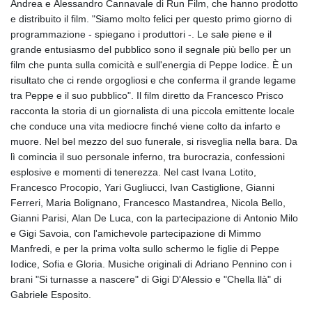
Andrea e Alessandro Cannavale di Run Film, che hanno prodotto
e distribuito il film. "Siamo molto felici per questo primo giorno di
programmazione - spiegano i produttori -. Le sale piene e il
grande entusiasmo del pubblico sono il segnale più bello per un
film che punta sulla comicità e sull'energia di Peppe Iodice. È un
risultato che ci rende orgogliosi e che conferma il grande legame
tra Peppe e il suo pubblico". Il film diretto da Francesco Prisco
racconta la storia di un giornalista di una piccola emittente locale
che conduce una vita mediocre finché viene colto da infarto e
muore. Nel bel mezzo del suo funerale, si risveglia nella bara. Da
lì comincia il suo personale inferno, tra burocrazia, confessioni
esplosive e momenti di tenerezza. Nel cast Ivana Lotito,
Francesco Procopio, Yari Gugliucci, Ivan Castiglione, Gianni
Ferreri, Maria Bolignano, Francesco Mastandrea, Nicola Bello,
Gianni Parisi, Alan De Luca, con la partecipazione di Antonio Milo
e Gigi Savoia, con l'amichevole partecipazione di Mimmo
Manfredi, e per la prima volta sullo schermo le figlie di Peppe
Iodice, Sofia e Gloria. Musiche originali di Adriano Pennino con i
brani "Si turnasse a nascere" di Gigi D'Alessio e "Chella llà" di
Gabriele Esposito.