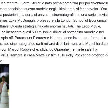
 Ma mentre Guerre Stellari è nato prima come film per poi diventare 
chandising, questo modello negli ultimi tempi si è capovolto. "Ora 
a posteriori una sorta di universo cinematografico o una serie televis
ork Times Luke McDonagh, professore alla London School of Economics
llettuale. Questa strategia ha dato enormi risultati. The Lego Movie,
ha incassato quasi 500 milioni di dollari al botteghino mondiale nel
e spin-off. Paramount Pictures e Hasbro hanno invece trasformato la
nchise cinematografico da 5 miliardi di dollari mentre la Mattel ha dato
ig con Margot Robbie che, sfidando Oppenheimer nelle sale, ha
dollari. E sempre in casa Mattel un film sulle Polly Pocket co-prodotto d
e.