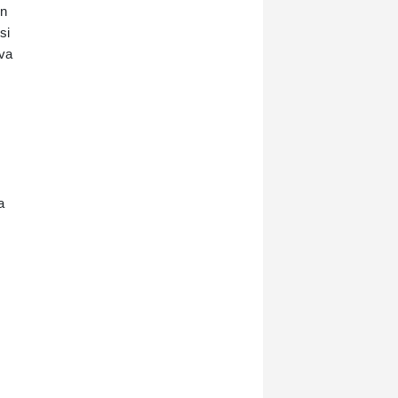
un
si
iva
a