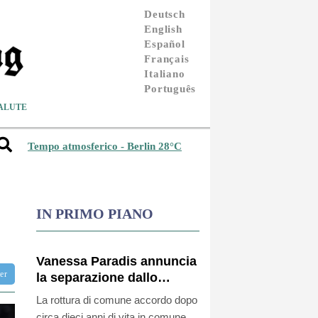
Deutsch
English
Español
Français
Italiano
Português
ALUTE
Tempo atmosferico - Berlin 28°C
IN PRIMO PIANO
Vanessa Paradis annuncia
ter
la separazione dallo
scrittore Samuel
La rottura di comune accordo dopo
Benchetrit
circa dieci anni di vita in comune