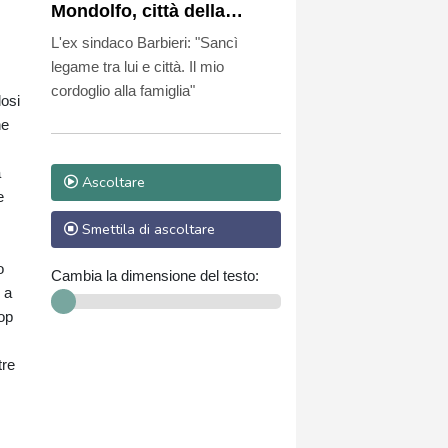
Mondolfo, città della
moglie e cittadino
L'ex sindaco Barbieri: "Sancì
onorario dal 2022
legame tra lui e città. Il mio
cordoglio alla famiglia"
losi
ne
a
Ascoltare
e
Smettila di ascoltare
o
Cambia la dimensione del testo:
 a
Pop
tre