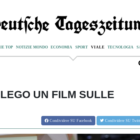
IE TOP
NOTIZIE MONDO
ECONOMIA
SPORT
VIALE
TECNOLOGIA
S
 LEGO UN FILM SULLE
Condividere
SU Facebook
Condividere
SU Twit