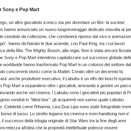
er Sony e Pop Mart
go, un altro giocattolo iconico sta per diventare un film: la societa'
res hanno annunciato un nuovo lungometraggio dedicato stavolta ai pe
e-ciondolo da collezione, che combinerà riprese dal vivo e animazio
po", hanno dichiarato le due aziende, con Paul King, tra i cui lavori
ca della Bbc The Mighty Boosh, alla regia. Non è stata ancora fissat
che Sony e Pop Mart intendono capitalizzare sul successo globale dell
e worldwide hanno trasformato Pop Mart in un colosso del settore dal
ando concorrenti storici come la Mattel. Creato oltre un decennio fa
ra' anche produttore esecutivo, il Labubu è un elfo dei boschi ispirat
o Pop Mart a espandersi oltre i giocattoli, arrivando a gestire un parco
turando anche nel cinema. I Labubu sono i giocattoli più popolari di 
ngono venduti in "blind box": gli acquirenti non sanno quale Labubu
e. Celebrità come Rihanna, Lisa Dua Lipa sono state fotografate men
o borse di lusso. Lo stretto legame tra cinema e merchandising non e'
l successo della trilogia originale di Star Wars tra la fine degli anni
concretezza all'idea che la proprietà intellettuale potesse essere