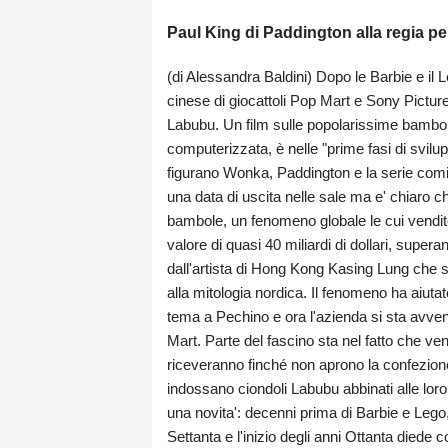
Paul King di Paddington alla regia p
(di Alessandra Baldini) Dopo le Barbie e il Le
cinese di giocattoli Pop Mart e Sony Pictu
Labubu. Un film sulle popolarissime bambol
computerizzata, è nelle "prime fasi di svilup
figurano Wonka, Paddington e la serie comi
una data di uscita nelle sale ma e' chiaro 
bambole, un fenomeno globale le cui vendit
valore di quasi 40 miliardi di dollari, super
dall'artista di Hong Kong Kasing Lung che sa
alla mitologia nordica. Il fenomeno ha aiutat
tema a Pechino e ora l'azienda si sta avven
Mart. Parte del fascino sta nel fatto che ve
riceveranno finché non aprono la confezion
indossano ciondoli Labubu abbinati alle lor
una novita': decenni prima di Barbie e Lego, i
Settanta e l'inizio degli anni Ottanta diede 