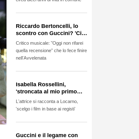
Riccardo Bertoncelli, lo
scontro con Guccini? 'Ci
volevamo bene'
Critico musicale: "Oggi non rifarei
quella recensione" che lo fece finire
nell'Avvelenata
Isabella Rossellini,
'stroncata al mio primo
ruolo, mi diedi alla moda'
L'attrice si racconta a Locarno,
'scelgo i film in base ai registi'
Guccini e il legame con