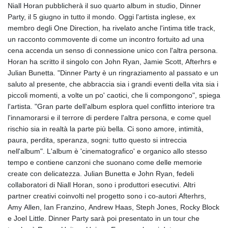
Niall Horan pubblicherà il suo quarto album in studio, Dinner
Party, il 5 giugno in tutto il mondo. Oggi l'artista inglese, ex
membro degli One Direction, ha rivelato anche l'intima title track,
un racconto commovente di come un incontro fortuito ad una
cena accenda un senso di connessione unico con l'altra persona.
Horan ha scritto il singolo con John Ryan, Jamie Scott, Afterhrs e
Julian Bunetta. "Dinner Party è un ringraziamento al passato e un
saluto al presente, che abbraccia sia i grandi eventi della vita sia i
piccoli momenti, a volte un po' caotici, che li compongono", spiega
l'artista. "Gran parte dell'album esplora quel conflitto interiore tra
l'innamorarsi e il terrore di perdere l'altra persona, e come quel
rischio sia in realtà la parte più bella. Ci sono amore, intimità,
paura, perdita, speranza, sogni: tutto questo si intreccia
nell'album". L'album è 'cinematografico' e organico allo stesso
tempo e contiene canzoni che suonano come delle memorie
create con delicatezza. Julian Bunetta e John Ryan, fedeli
collaboratori di Niall Horan, sono i produttori esecutivi. Altri
partner creativi coinvolti nel progetto sono i co-autori Afterhrs,
Amy Allen, Ian Franzino, Andrew Haas, Steph Jones, Rocky Block
e Joel Little. Dinner Party sarà poi presentato in un tour che