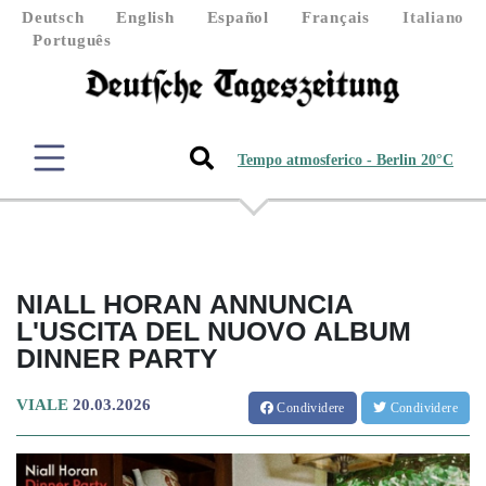
Deutsch
English
Español
Français
Italiano
Português
Tempo atmosferico - Berlin 20°C
NIALL HORAN ANNUNCIA
L'USCITA DEL NUOVO ALBUM
DINNER PARTY
VIALE
20.03.2026
Condividere
Condividere