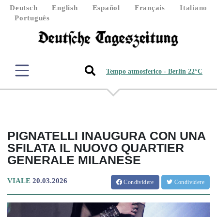
Deutsch
English
Español
Français
Italiano
Português
Tempo atmosferico - Berlin 22°C
PIGNATELLI INAUGURA CON UNA
SFILATA IL NUOVO QUARTIER
GENERALE MILANESE
VIALE
20.03.2026
Condividere
Condividere