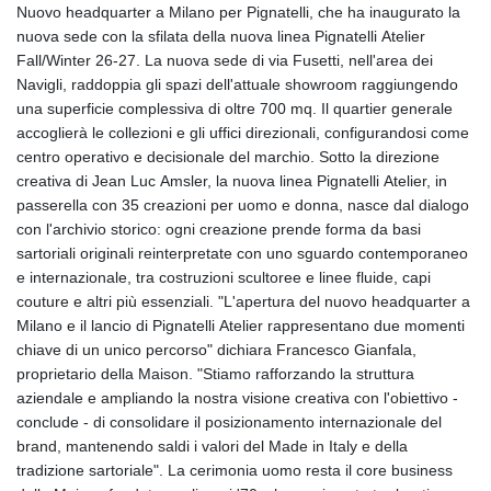
Nuovo headquarter a Milano per Pignatelli, che ha inaugurato la
nuova sede con la sfilata della nuova linea Pignatelli Atelier
Fall/Winter 26-27. La nuova sede di via Fusetti, nell'area dei
Navigli, raddoppia gli spazi dell'attuale showroom raggiungendo
una superficie complessiva di oltre 700 mq. Il quartier generale
accoglierà le collezioni e gli uffici direzionali, configurandosi come
centro operativo e decisionale del marchio. Sotto la direzione
creativa di Jean Luc Amsler, la nuova linea Pignatelli Atelier, in
passerella con 35 creazioni per uomo e donna, nasce dal dialogo
con l'archivio storico: ogni creazione prende forma da basi
sartoriali originali reinterpretate con uno sguardo contemporaneo
e internazionale, tra costruzioni scultoree e linee fluide, capi
couture e altri più essenziali. "L'apertura del nuovo headquarter a
Milano e il lancio di Pignatelli Atelier rappresentano due momenti
chiave di un unico percorso" dichiara Francesco Gianfala,
proprietario della Maison. "Stiamo rafforzando la struttura
aziendale e ampliando la nostra visione creativa con l'obiettivo -
conclude - di consolidare il posizionamento internazionale del
brand, mantenendo saldi i valori del Made in Italy e della
tradizione sartoriale". La cerimonia uomo resta il core business