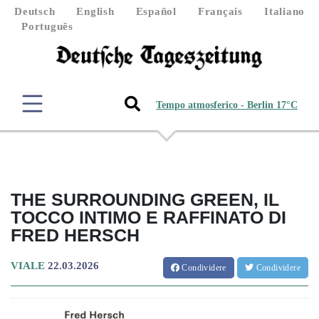
Deutsch
English
Español
Français
Italiano
Português
Tempo atmosferico - Berlin 17°C
THE SURROUNDING GREEN, IL
TOCCO INTIMO E RAFFINATO DI
FRED HERSCH
VIALE
22.03.2026
Condividere
Condividere