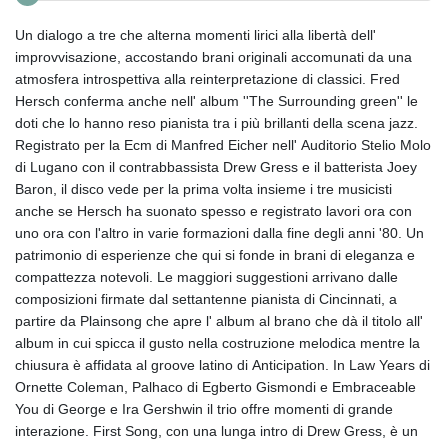
Un dialogo a tre che alterna momenti lirici alla libertà dell'
improvvisazione, accostando brani originali accomunati da una
atmosfera introspettiva alla reinterpretazione di classici. Fred
Hersch conferma anche nell' album ''The Surrounding green'' le
doti che lo hanno reso pianista tra i più brillanti della scena jazz.
Registrato per la Ecm di Manfred Eicher nell' Auditorio Stelio Molo
di Lugano con il contrabbassista Drew Gress e il batterista Joey
Baron, il disco vede per la prima volta insieme i tre musicisti
anche se Hersch ha suonato spesso e registrato lavori ora con
uno ora con l'altro in varie formazioni dalla fine degli anni '80. Un
patrimonio di esperienze che qui si fonde in brani di eleganza e
compattezza notevoli. Le maggiori suggestioni arrivano dalle
composizioni firmate dal settantenne pianista di Cincinnati, a
partire da Plainsong che apre l' album al brano che dà il titolo all'
album in cui spicca il gusto nella costruzione melodica mentre la
chiusura è affidata al groove latino di Anticipation. In Law Years di
Ornette Coleman, Palhaco di Egberto Gismondi e Embraceable
You di George e Ira Gershwin il trio offre momenti di grande
interazione. First Song, con una lunga intro di Drew Gress, è un