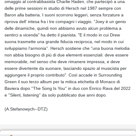
omaggio al contrabbasista Charlie Haden, che partecipò a una
delle prime sessioni in studio di Hersch nel 1987 sempre con
Baron alla batteria. I suoni scorrono leggeri, senza forzature a
riprova dell' intesa fra i tre compagni i viaggio. "Joey è un genio
delle dinamiche, quindi non abbiamo avuto alcun problema a
sentirci a vicenda" ha detto il pianista. "E il modo in cui Drew
suona trasmette una grande fiducia reciproca, nel modo in cui
sviluppiamo l'armonia''. Hersch sostiene che ''una buona melodia
non abbia bisogno di più di due elementi essenziali: deve essere
memorabile, nel senso che deve rimanere impressa, e deve
essere divertente da suonare, lasciando spazio al musicista per
aggiungere il proprio contributo". Così accade in Surrounding
Green il suo terzo album per la mitica etichetta di Monaco di
Baviera dopo ''The Song Is You'' in duo con Enrico Rava del 2022
e ''Silent, listening'' da solo pubblicato due anni dopo.
(A.Stefanowych--DTZ)