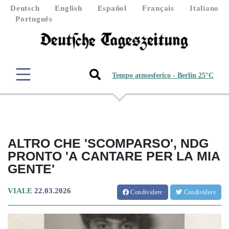
Deutsch
English
Español
Français
Italiano
Português
Tempo atmosferico - Berlin 25°C
ALTRO CHE 'SCOMPARSO', NDG
PRONTO 'A CANTARE PER LA MIA
GENTE'
VIALE
22.03.2026
Condividere
Condividere