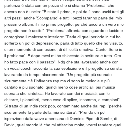
partenza è stata con un pezzo che si chiama 'Problema', che
ancora non è uscito: "È stato il primo, e poi da lì sono usciti tutti gli
altri pezzi, anche 'Scomparso' e tutti i pezzi faranno parte del mio
prossimo album, il mio primo progetto, perché ancora un vero mio
progetto non è uscito". 'Problema' affronta con sguardo e lucido e
coraggioso il malessere interiore: "Parla di quel periodo in cui ho
sofferto un po' di depressione, parla di tutto quello che ho vissuto,
di un momento di confusione, di difficoltà emotiva. Canto 'Sono io
il problema'. E dopo mesi mi ha sbloccato la scrittura e tutto. Ora
ho fatto pace con il passato". Ndg che sta lavorando anche con
un vocal coach racconta la sua evoluzione e il progetto su cui sta
lavorando da tempo alacremente: "Un progetto più suonato:
sicuramente c'è l'influenza rap ma ci sono le melodie e più
cantato e più suonato, quindi meno cose artificiali, più musica
suonata che sintetica. Ho lavorato con dei musicisti, con le
chitarre, i pianoforti, meno cose di splice, insomma, e campioni".
Si tratta di un indie rock pop, contaminato anche dal rap, "perché
sicuramente fa parte della mia scrittura". "Prendo un po'
ispirazione dalla wave americana di Dominic Pipe, di Sombr, di
David, quel mondo là che mi affascina molto, vorrei rendere quel