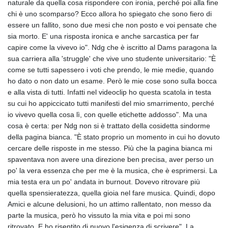
naturale da quella cosa rispondere con ironia, perché poi alla fine
chi è uno scomparso? Ecco allora ho spiegato che sono fiero di
essere un fallito, sono due mesi che non posto e voi pensate che
sia morto. E' una risposta ironica e anche sarcastica per far
capire come la vivevo io". Ndg che è iscritto al Dams paragona la
sua carriera alla 'struggle' che vive uno studente universitario: "È
come se tutti sapessero i voti che prendo, le mie medie, quando
ho dato o non dato un esame. Però le mie cose sono sulla bocca
e alla vista di tutti. Infatti nel videoclip ho questa scatola in testa
su cui ho appiccicato tutti manifesti del mio smarrimento, perché
io vivevo quella cosa lì, con quelle etichette addosso". Ma una
cosa è certa: per Ndg non si è trattato della cosidetta sindorme
della pagina bianca. "È stato proprio un momento in cui ho dovuto
cercare delle risposte in me stesso. Più che la pagina bianca mi
spaventava non avere una direzione ben precisa, aver perso un
po' la vera essenza che per me è la musica, che è esprimersi. La
mia testa era un po' andata in burnout. Dovevo ritrovare più
quella spensieratezza, quella gioia nel fare musica. Quindi, dopo
Amici e alcune delusioni, ho un attimo rallentato, non messo da
parte la musica, però ho vissuto la mia vita e poi mi sono
ritrovato. E ho risentito di nuovo l'esigenza di scrivere". La