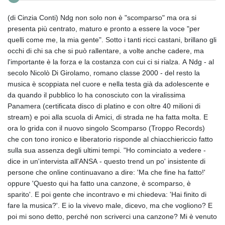
(di Cinzia Conti) Ndg non solo non è "scomparso" ma ora si
presenta più centrato, maturo e pronto a essere la voce "per
quelli come me, la mia gente". Sotto i tanti ricci castani, brillano gli
occhi di chi sa che si può rallentare, a volte anche cadere, ma
l'importante è la forza e la costanza con cui ci si rialza. A Ndg - al
secolo Nicolò Di Girolamo, romano classe 2000 - del resto la
musica è scoppiata nel cuore e nella testa già da adolescente e
da quando il pubblico lo ha conosciuto con la viralissima
Panamera (certificata disco di platino e con oltre 40 milioni di
stream) e poi alla scuola di Amici, di strada ne ha fatta molta. E
ora lo grida con il nuovo singolo Scomparso (Troppo Records)
che con tono ironico e liberatorio risponde al chiacchiericcio fatto
sulla sua assenza degli ultimi tempi. "Ho cominciato a vedere -
dice in un'intervista all'ANSA - questo trend un po' insistente di
persone che online continuavano a dire: 'Ma che fine ha fatto!'
oppure 'Questo qui ha fatto una canzone, è scomparso, è
sparito'. E poi gente che incontravo e mi chiedeva: 'Hai finito di
fare la musica?'. E io la vivevo male, dicevo, ma che vogliono? E
poi mi sono detto, perché non scriverci una canzone? Mi è venuto