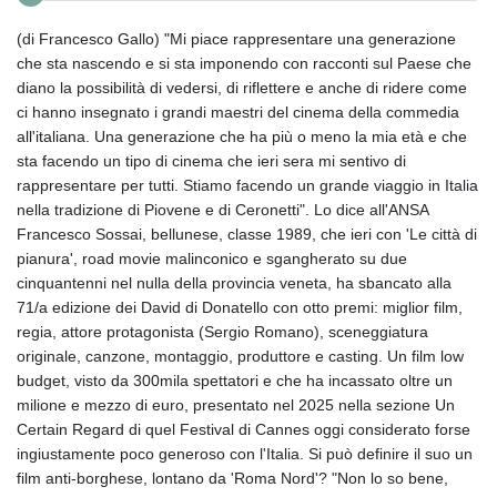
(di Francesco Gallo) "Mi piace rappresentare una generazione
che sta nascendo e si sta imponendo con racconti sul Paese che
diano la possibilità di vedersi, di riflettere e anche di ridere come
ci hanno insegnato i grandi maestri del cinema della commedia
all'italiana. Una generazione che ha più o meno la mia età e che
sta facendo un tipo di cinema che ieri sera mi sentivo di
rappresentare per tutti. Stiamo facendo un grande viaggio in Italia
nella tradizione di Piovene e di Ceronetti". Lo dice all'ANSA
Francesco Sossai, bellunese, classe 1989, che ieri con 'Le città di
pianura', road movie malinconico e sgangherato su due
cinquantenni nel nulla della provincia veneta, ha sbancato alla
71/a edizione dei David di Donatello con otto premi: miglior film,
regia, attore protagonista (Sergio Romano), sceneggiatura
originale, canzone, montaggio, produttore e casting. Un film low
budget, visto da 300mila spettatori e che ha incassato oltre un
milione e mezzo di euro, presentato nel 2025 nella sezione Un
Certain Regard di quel Festival di Cannes oggi considerato forse
ingiustamente poco generoso con l'Italia. Si può definire il suo un
film anti-borghese, lontano da 'Roma Nord'? "Non lo so bene,