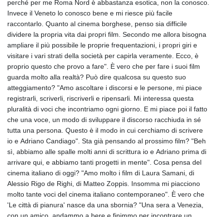
perché per me Roma Nord è abbastanza esotica, non la conosco.
Invece il Veneto lo conosco bene e mi riesce più facile
raccontarlo. Quanto al cinema borghese, penso sia difficile
dividere la propria vita dai propri film. Secondo me allora bisogna
ampliare il più possibile le proprie frequentazioni, i propri giri e
visitare i vari strati della società per capirla veramente. Ecco, è
proprio questo che provo a fare". È vero che per fare i suoi film
guarda molto alla realtà? Può dire qualcosa su questo suo
atteggiamento? "Amo ascoltare i discorsi e le persone, mi piace
registrarli, scriverli, riscriverli e ripensarli. Mi interessa questa
pluralità di voci che incontriamo ogni giorno. E mi piace poi il fatto
che una voce, un modo di sviluppare il discorso racchiuda in sé
tutta una persona. Questo è il modo in cui cerchiamo di scrivere
io e Adriano Candiago". Sta già pensando al prossimo film? "Beh
sì, abbiamo alle spalle molti anni di scrittura io e Adriano prima di
arrivare qui, e abbiamo tanti progetti in mente". Cosa pensa del
cinema italiano di oggi? "Amo molto i film di Laura Samani, di
Alessio Rigo de Righi, di Matteo Zoppis. Insomma mi piacciono
molto tante voci del cinema italiano contemporaneo". È vero che
'Le città di pianura' nasce da una sbornia? "Una sera a Venezia,
con un amico, andammo a bere e finimmo per incontrare un