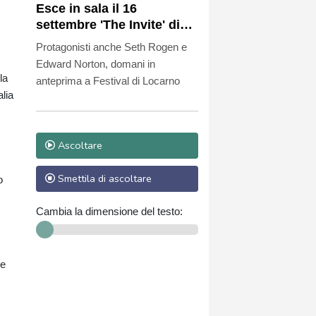
Esce in sala il 16
settembre 'The Invite' di
Olivia Wilde con Penelope
Protagonisti anche Seth Rogen e
Cruz
Edward Norton, domani in
la
anteprima a Festival di Locarno
lia
Ascoltare
Smettila di ascoltare
o
Cambia la dimensione del testo:
 e