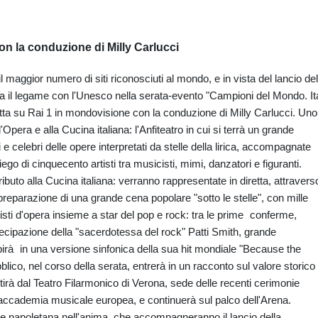
on la conduzione di Milly Carlucci
maggior numero di siti riconosciuti al mondo, e in vista del lancio del
ra il legame con l'Unesco nella serata-evento "Campioni del Mondo. Ita
etta su Rai 1 in mondovisione con la conduzione di Milly Carlucci. Uno
Opera e alla Cucina italiana: l'Anfiteatro in cui si terrà un grande
vi e celebri delle opere interpretati da stelle della lirica, accompagnate
ego di cinquecento artisti tra musicisti, mimi, danzatori e figuranti.
ibuto alla Cucina italiana: verranno rappresentate in diretta, attravers
i preparazione di una grande cena popolare "sotto le stelle", con mille
isti d'opera insieme a star del pop e rock: tra le prime conferme,
tecipazione della "sacerdotessa del rock" Patti Smith, grande
ibirà in una versione sinfonica della sua hit mondiale "Because the
blico, nel corso della serata, entrerà in un racconto sul valore storico
tirà dal Teatro Filarmonico di Verona, sede delle recenti cerimonie
 accademia musicale europea, e continuerà sul palco dell'Arena.
ne napoletana nell'anima, che accompagneranno il lancio della