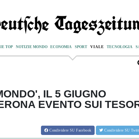
IE TOP
NOTIZIE MONDO
ECONOMIA
SPORT
VIALE
TECNOLOGIA
S
MONDO', IL 5 GIUGNO
VERONA EVENTO SUI TESOR
Condividere
SU Facebook
Condividere
SU Twit