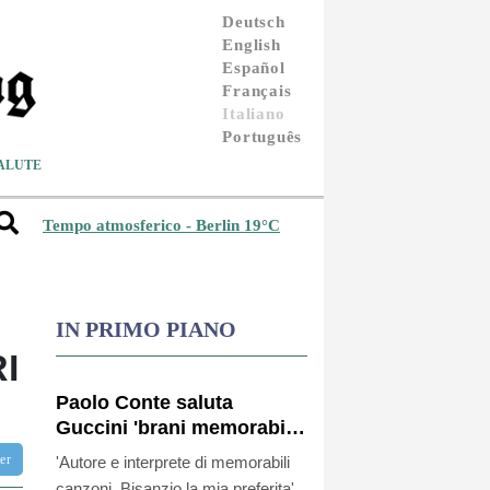
Deutsch
English
Español
Français
Italiano
Português
ALUTE
Tempo atmosferico - Berlin 19°C
IN PRIMO PIANO
I
Paolo Conte saluta
Guccini 'brani memorabili,
la tua compagnia mi ha
ter
'Autore e interprete di memorabili
sempre divertito'
canzoni, Bisanzio la mia preferita'