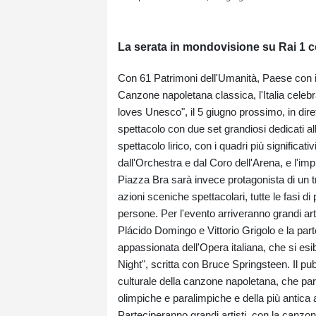
La serata in mondovisione su Rai 1 c
Con 61 Patrimoni dell'Umanità, Paese con il 
Canzone napoletana classica, l'Italia celeb
loves Unesco", il 5 giugno prossimo, in dir
spettacolo con due set grandiosi dedicati all'
spettacolo lirico, con i quadri più significati
dall'Orchestra e dal Coro dell'Arena, e l'impi
Piazza Bra sarà invece protagonista di un tr
azioni sceniche spettacolari, tutte le fasi d
persone. Per l'evento arriveranno grandi art
Plácido Domingo e Vittorio Grigolo e la par
appassionata dell'Opera italiana, che si es
Night", scritta con Bruce Springsteen. Il pub
culturale della canzone napoletana, che par
olimpiche e paralimpiche e della più antica
Parteciperanno grandi artisti, con la canzo