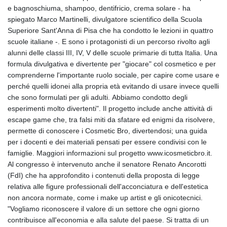
e bagnoschiuma, shampoo, dentifricio, crema solare - ha
spiegato Marco Martinelli, divulgatore scientifico della Scuola
Superiore Sant'Anna di Pisa che ha condotto le lezioni in quattro
scuole italiane -. E sono i protagonisti di un percorso rivolto agli
alunni delle classi III, IV, V delle scuole primarie di tutta Italia. Una
formula divulgativa e divertente per "giocare" col cosmetico e per
comprenderne l'importante ruolo sociale, per capire come usare e
perché quelli idonei alla propria età evitando di usare invece quelli
che sono formulati per gli adulti. Abbiamo condotto degli
esperimenti molto divertenti". Il progetto include anche attività di
escape game che, tra falsi miti da sfatare ed enigmi da risolvere,
permette di conoscere i Cosmetic Bro, divertendosi; una guida
per i docenti e dei materiali pensati per essere condivisi con le
famiglie. Maggiori informazioni sul progetto www.icosmeticbro.it.
Al congresso è intervenuto anche il senatore Renato Ancorotti
(FdI) che ha approfondito i contenuti della proposta di legge
relativa alle figure professionali dell'acconciatura e dell'estetica
non ancora normate, come i make up artist e gli onicotecnici.
"Vogliamo riconoscere il valore di un settore che ogni giorno
contribuisce all'economia e alla salute del paese. Si tratta di un