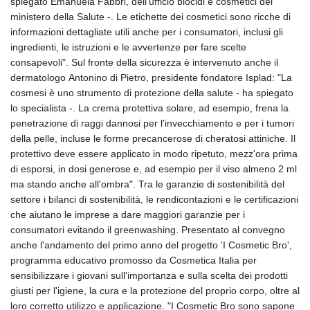
spiegato Emanuela Fabbri, dell'ufficio biocidi e cosmetici del
ministero della Salute -. Le etichette dei cosmetici sono ricche di
informazioni dettagliate utili anche per i consumatori, inclusi gli
ingredienti, le istruzioni e le avvertenze per fare scelte
consapevoli". Sul fronte della sicurezza è intervenuto anche il
dermatologo Antonino di Pietro, presidente fondatore Isplad: "La
cosmesi è uno strumento di protezione della salute - ha spiegato
lo specialista -. La crema protettiva solare, ad esempio, frena la
penetrazione di raggi dannosi per l'invecchiamento e per i tumori
della pelle, incluse le forme precancerose di cheratosi attiniche. Il
protettivo deve essere applicato in modo ripetuto, mezz'ora prima
di esporsi, in dosi generose e, ad esempio per il viso almeno 2 ml
ma stando anche all'ombra". Tra le garanzie di sostenibilità del
settore i bilanci di sostenibilità, le rendicontazioni e le certificazioni
che aiutano le imprese a dare maggiori garanzie per i
consumatori evitando il greenwashing. Presentato al convegno
anche l'andamento del primo anno del progetto 'I Cosmetic Bro',
programma educativo promosso da Cosmetica Italia per
sensibilizzare i giovani sull'importanza e sulla scelta dei prodotti
giusti per l'igiene, la cura e la protezione del proprio corpo, oltre al
loro corretto utilizzo e applicazione. "I Cosmetic Bro sono sapone