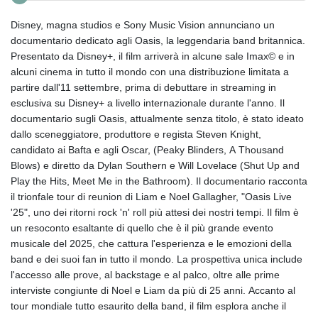
Disney, magna studios e Sony Music Vision annunciano un
documentario dedicato agli Oasis, la leggendaria band britannica.
Presentato da Disney+, il film arriverà in alcune sale Imax© e in
alcuni cinema in tutto il mondo con una distribuzione limitata a
partire dall'11 settembre, prima di debuttare in streaming in
esclusiva su Disney+ a livello internazionale durante l'anno. Il
documentario sugli Oasis, attualmente senza titolo, è stato ideato
dallo sceneggiatore, produttore e regista Steven Knight,
candidato ai Bafta e agli Oscar, (Peaky Blinders, A Thousand
Blows) e diretto da Dylan Southern e Will Lovelace (Shut Up and
Play the Hits, Meet Me in the Bathroom). Il documentario racconta
il trionfale tour di reunion di Liam e Noel Gallagher, "Oasis Live
'25", uno dei ritorni rock 'n' roll più attesi dei nostri tempi. Il film è
un resoconto esaltante di quello che è il più grande evento
musicale del 2025, che cattura l'esperienza e le emozioni della
band e dei suoi fan in tutto il mondo. La prospettiva unica include
l'accesso alle prove, al backstage e al palco, oltre alle prime
interviste congiunte di Noel e Liam da più di 25 anni. Accanto al
tour mondiale tutto esaurito della band, il film esplora anche il