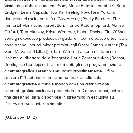
Vision in collaborazione con Sony Music Entertainment UK. Sam
Bridger (Lewis Capaldi: How I'm Feeling Now, New York: la
rinascita del rock and roll) e Guy Heeley (Peaky Blinders: The
Immortal Man) sono i produttori, mentre Kate Shepherd, Marisa
Clifford, Tom Mackay, Krista Wegener, Isabel Davis e Tim O'Shea
sono gli executive producer. A guidare il team creativo e tecnico ci
sono anche i sound mixer premiati agli Oscar James Mather (Top
Gun: Maverick, Belfast) e Tarn Willers (La zona d'interesse),
insieme al direttore della fotografia Haris Zambarloukos (Belfast,
Beetlejuice Beetlejuice). Ulteriori dettagli e la programmazione
cinematografica saranno annunciati prossimamente. Il film
arriverà l'11 settembre nei cinema Imax e nelle sale
cinematografiche di tutto il mondo con una distribuzione
cinematografica esclusiva presentata da Disney+, e poi, entro la
fine dell'anno, sarà disponibile in streaming in esclusiva su
Disney+ a livello internazionale.
(U.Beriyev--DTZ)