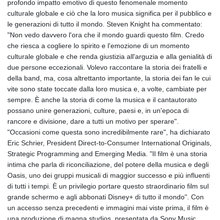
profondo impatto emotivo di questo fenomenale momento
culturale globale e ciò che la loro musica significa per il pubblico e
le generazioni di tutto il mondo. Steven Knight ha commentato:
"Non vedo davvero l'ora che il mondo guardi questo film. Credo
che riesca a cogliere lo spirito e l'emozione di un momento
culturale globale e che renda giustizia all'arguzia e alla genialità di
due persone eccezionali. Volevo raccontare la storia dei fratelli e
della band, ma, cosa altrettanto importante, la storia dei fan le cui
vite sono state toccate dalla loro musica e, a volte, cambiate per
sempre. È anche la storia di come la musica e il cantautorato
possano unire generazioni, culture, paesi e, in un'epoca di
rancore e divisione, dare a tutti un motivo per sperare".
"Occasioni come questa sono incredibilmente rare", ha dichiarato
Eric Schrier, President Direct-to-Consumer International Originals,
Strategic Programming and Emerging Media. "Il film è una storia
intima che parla di riconciliazione, del potere della musica e degli
Oasis, uno dei gruppi musicali di maggior successo e più influenti
di tutti i tempi. È un privilegio portare questo straordinario film sul
grande schermo e agli abbonati Disney+ di tutto il mondo". Con
un accesso senza precedenti e immagini mai viste prima, il film è
una produzione di magna studios, presentata da Sony Music