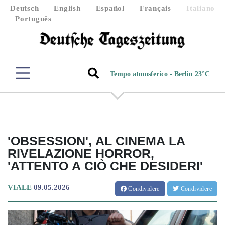
Deutsch
English
Español
Français
Italiano
Português
Tempo atmosferico - Berlin 23°C
'OBSESSION', AL CINEMA LA
RIVELAZIONE HORROR,
'ATTENTO A CIÒ CHE DESIDERI'
VIALE
09.05.2026
Condividere
Condividere