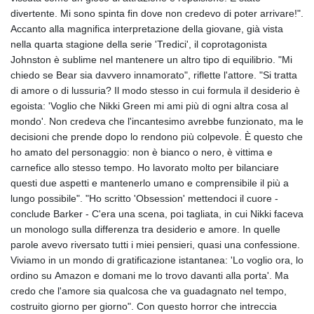
divertente. Mi sono spinta fin dove non credevo di poter arrivare!".
Accanto alla magnifica interpretazione della giovane, già vista
nella quarta stagione della serie 'Tredici', il coprotagonista
Johnston è sublime nel mantenere un altro tipo di equilibrio. "Mi
chiedo se Bear sia davvero innamorato", riflette l'attore. "Si tratta
di amore o di lussuria? Il modo stesso in cui formula il desiderio è
egoista: 'Voglio che Nikki Green mi ami più di ogni altra cosa al
mondo'. Non credeva che l'incantesimo avrebbe funzionato, ma le
decisioni che prende dopo lo rendono più colpevole. È questo che
ho amato del personaggio: non è bianco o nero, è vittima e
carnefice allo stesso tempo. Ho lavorato molto per bilanciare
questi due aspetti e mantenerlo umano e comprensibile il più a
lungo possibile". "Ho scritto 'Obsession' mettendoci il cuore -
conclude Barker - C'era una scena, poi tagliata, in cui Nikki faceva
un monologo sulla differenza tra desiderio e amore. In quelle
parole avevo riversato tutti i miei pensieri, quasi una confessione.
Viviamo in un mondo di gratificazione istantanea: 'Lo voglio ora, lo
ordino su Amazon e domani me lo trovo davanti alla porta'. Ma
credo che l'amore sia qualcosa che va guadagnato nel tempo,
costruito giorno per giorno". Con questo horror che intreccia