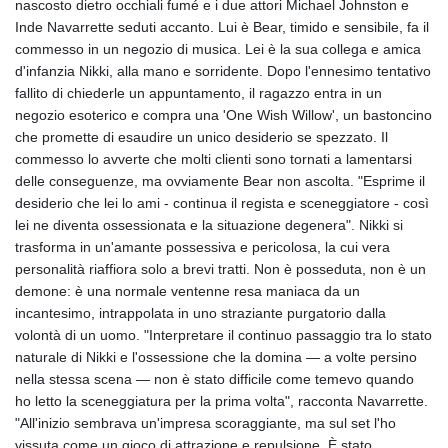
nascosto dietro occhiali fumé e i due attori Michael Johnston e
Inde Navarrette seduti accanto. Lui è Bear, timido e sensibile, fa il
commesso in un negozio di musica. Lei è la sua collega e amica
d'infanzia Nikki, alla mano e sorridente. Dopo l'ennesimo tentativo
fallito di chiederle un appuntamento, il ragazzo entra in un
negozio esoterico e compra una 'One Wish Willow', un bastoncino
che promette di esaudire un unico desiderio se spezzato. Il
commesso lo avverte che molti clienti sono tornati a lamentarsi
delle conseguenze, ma ovviamente Bear non ascolta. "Esprime il
desiderio che lei lo ami - continua il regista e sceneggiatore - così
lei ne diventa ossessionata e la situazione degenera". Nikki si
trasforma in un'amante possessiva e pericolosa, la cui vera
personalità riaffiora solo a brevi tratti. Non è posseduta, non è un
demone: è una normale ventenne resa maniaca da un
incantesimo, intrappolata in uno straziante purgatorio dalla
volontà di un uomo. "Interpretare il continuo passaggio tra lo stato
naturale di Nikki e l'ossessione che la domina — a volte persino
nella stessa scena — non è stato difficile come temevo quando
ho letto la sceneggiatura per la prima volta", racconta Navarrette.
"All'inizio sembrava un'impresa scoraggiante, ma sul set l'ho
vissuta come un gioco di attrazione e repulsione. È stato