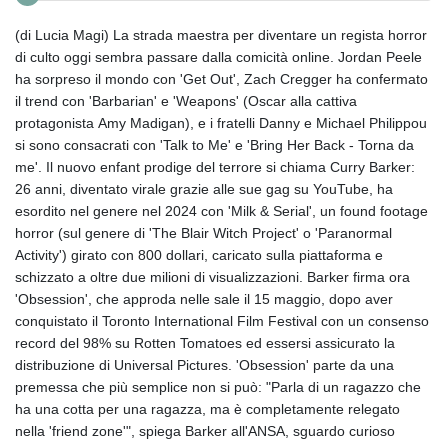
(di Lucia Magi) La strada maestra per diventare un regista horror
di culto oggi sembra passare dalla comicità online. Jordan Peele
ha sorpreso il mondo con 'Get Out', Zach Cregger ha confermato
il trend con 'Barbarian' e 'Weapons' (Oscar alla cattiva
protagonista Amy Madigan), e i fratelli Danny e Michael Philippou
si sono consacrati con 'Talk to Me' e 'Bring Her Back - Torna da
me'. Il nuovo enfant prodige del terrore si chiama Curry Barker:
26 anni, diventato virale grazie alle sue gag su YouTube, ha
esordito nel genere nel 2024 con 'Milk & Serial', un found footage
horror (sul genere di 'The Blair Witch Project' o 'Paranormal
Activity') girato con 800 dollari, caricato sulla piattaforma e
schizzato a oltre due milioni di visualizzazioni. Barker firma ora
'Obsession', che approda nelle sale il 15 maggio, dopo aver
conquistato il Toronto International Film Festival con un consenso
record del 98% su Rotten Tomatoes ed essersi assicurato la
distribuzione di Universal Pictures. 'Obsession' parte da una
premessa che più semplice non si può: "Parla di un ragazzo che
ha una cotta per una ragazza, ma è completamente relegato
nella 'friend zone'", spiega Barker all'ANSA, sguardo curioso