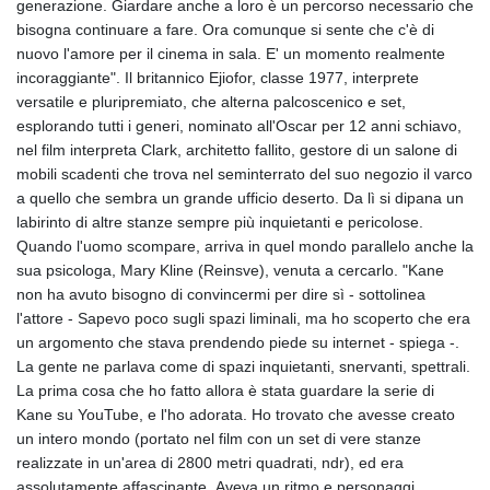
generazione. Giardare anche a loro è un percorso necessario che
bisogna continuare a fare. Ora comunque si sente che c'è di
nuovo l'amore per il cinema in sala. E' un momento realmente
incoraggiante". Il britannico Ejiofor, classe 1977, interprete
versatile e pluripremiato, che alterna palcoscenico e set,
esplorando tutti i generi, nominato all'Oscar per 12 anni schiavo,
nel film interpreta Clark, architetto fallito, gestore di un salone di
mobili scadenti che trova nel seminterrato del suo negozio il varco
a quello che sembra un grande ufficio deserto. Da lì si dipana un
labirinto di altre stanze sempre più inquietanti e pericolose.
Quando l'uomo scompare, arriva in quel mondo parallelo anche la
sua psicologa, Mary Kline (Reinsve), venuta a cercarlo. "Kane
non ha avuto bisogno di convincermi per dire sì - sottolinea
l'attore - Sapevo poco sugli spazi liminali, ma ho scoperto che era
un argomento che stava prendendo piede su internet - spiega -.
La gente ne parlava come di spazi inquietanti, snervanti, spettrali.
La prima cosa che ho fatto allora è stata guardare la serie di
Kane su YouTube, e l'ho adorata. Ho trovato che avesse creato
un intero mondo (portato nel film con un set di vere stanze
realizzate in un'area di 2800 metri quadrati, ndr), ed era
assolutamente affascinante. Aveva un ritmo e personaggi