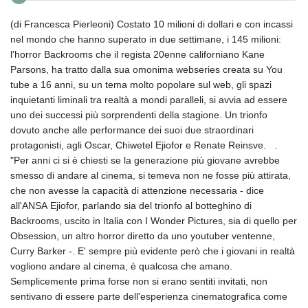
(di Francesca Pierleoni) Costato 10 milioni di dollari e con incassi
nel mondo che hanno superato in due settimane, i 145 milioni:
l'horror Backrooms che il regista 20enne californiano Kane
Parsons, ha tratto dalla sua omonima webseries creata su You
tube a 16 anni, su un tema molto popolare sul web, gli spazi
inquietanti liminali tra realtà a mondi paralleli, si avvia ad essere
uno dei successi più sorprendenti della stagione. Un trionfo
dovuto anche alle performance dei suoi due straordinari
protagonisti, agli Oscar, Chiwetel Ejiofor e Renate Reinsve. .
"Per anni ci si è chiesti se la generazione più giovane avrebbe
smesso di andare al cinema, si temeva non ne fosse più attirata,
che non avesse la capacità di attenzione necessaria - dice
all'ANSA Ejiofor, parlando sia del trionfo al botteghino di
Backrooms, uscito in Italia con I Wonder Pictures, sia di quello per
Obsession, un altro horror diretto da uno youtuber ventenne,
Curry Barker -. E' sempre più evidente però che i giovani in realtà
vogliono andare al cinema, è qualcosa che amano.
Semplicemente prima forse non si erano sentiti invitati, non
sentivano di essere parte dell'esperienza cinematografica come