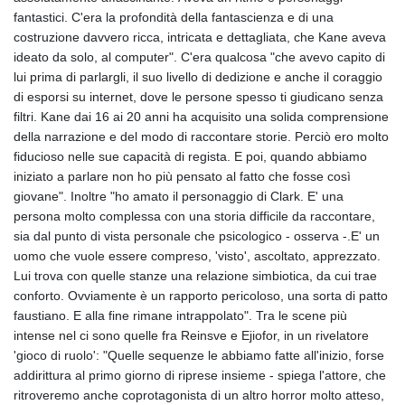
fantastici. C'era la profondità della fantascienza e di una
costruzione davvero ricca, intricata e dettagliata, che Kane aveva
ideato da solo, al computer". C'era qualcosa "che avevo capito di
lui prima di parlargli, il suo livello di dedizione e anche il coraggio
di esporsi su internet, dove le persone spesso ti giudicano senza
filtri. Kane dai 16 ai 20 anni ha acquisito una solida comprensione
della narrazione e del modo di raccontare storie. Perciò ero molto
fiducioso nelle sue capacità di regista. E poi, quando abbiamo
iniziato a parlare non ho più pensato al fatto che fosse così
giovane". Inoltre "ho amato il personaggio di Clark. E' una
persona molto complessa con una storia difficile da raccontare,
sia dal punto di vista personale che psicologico - osserva -.E' un
uomo che vuole essere compreso, 'visto', ascoltato, apprezzato.
Lui trova con quelle stanze una relazione simbiotica, da cui trae
conforto. Ovviamente è un rapporto pericoloso, una sorta di patto
faustiano. E alla fine rimane intrappolato". Tra le scene più
intense nel ci sono quelle fra Reinsve e Ejiofor, in un rivelatore
'gioco di ruolo': "Quelle sequenze le abbiamo fatte all'inizio, forse
addirittura al primo giorno di riprese insieme - spiega l'attore, che
ritroveremo anche coprotagonista di un altro horror molto atteso,