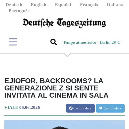
Deutsch
English
Español
Français
Italiano
Português
Tempo atmosferico - Berlin 29°C
EJIOFOR, BACKROOMS? LA
GENERAZIONE Z SI SENTE
INVITATA AL CINEMA IN SALA
VIALE
06.06.2026
Condividere
Condividere