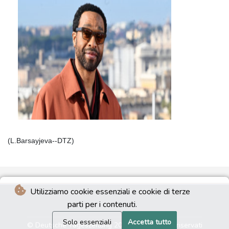
(L.Barsayjeva--DTZ)
Utilizziamo cookie essenziali e cookie di terze
parti per i contenuti.
Solo essenziali
Accetta tutto
© Deutsche Tageszeitung 2026 - Tutti i diritti riservati