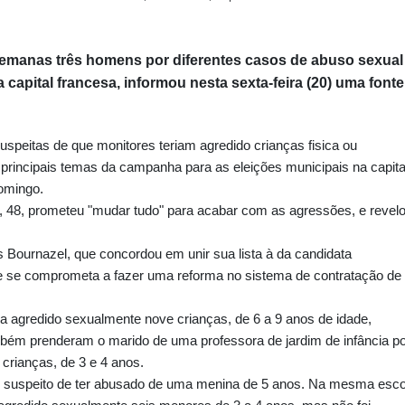
semanas três homens por diferentes casos de abuso sexual
 capital francesa, informou nesta sexta-feira (20) uma fonte
uspeitas de que monitores teriam agredido crianças fisica ou
rincipais temas da campanha para as eleições municipais na capita
omingo.
, 48, prometeu "mudar tudo" para acabar com as agressões, e revel
es Bournazel, que concordou em unir sua lista à da candidata
ue se comprometa a fazer uma reforma no sistema de contratação de
 agredido sexualmente nove crianças, de 6 a 9 anos de idade,
mbém prenderam o marido de uma professora de jardim de infância p
crianças, de 3 e 4 anos.
ar suspeito de ter abusado de uma menina de 5 anos. Na mesma esco