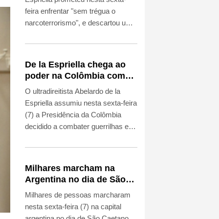
feira enfrentar "sem trégua o
narcoterrorismo", e descartou uma
negociação de paz com os grupos
armados, ao assumir a
Presidência da Colômbia, uma
De la Espriella chega ao
guinada que recompõe a aliança
poder na Colômbia com
entre Bogotá e Washington.
apoio de Trump na guerra
O ultradireitista Abelardo de la
contra o tráfico
Espriella assumiu nesta sexta-feira
(7) a Presidência da Colômbia
decidido a combater guerrilhas e
narcotraficantes com mão de ferro,
em uma mudança de rumo que
estreita os laços com Washington
Milhares marcham na
e põe fim às negociações de paz.
Argentina no dia de São
Caetano, padroeiro do pão
Milhares de pessoas marcharam
e do trabalho
nesta sexta-feira (7) na capital
argentina no dia de São Caetano,