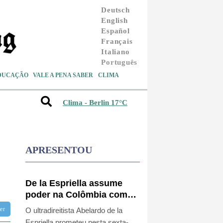
Deutsch
English
Español
Français
Italiano
Português
DUCAÇÃO
VALE A PENA SABER
CLIMA
Clima - Berlin 17°C
APRESENTOU
De la Espriella assume
poder na Colômbia com
foco no 'narcoterrorismo'
tter
O ultradireitista Abelardo de la
Espriella prometeu nesta sexta-