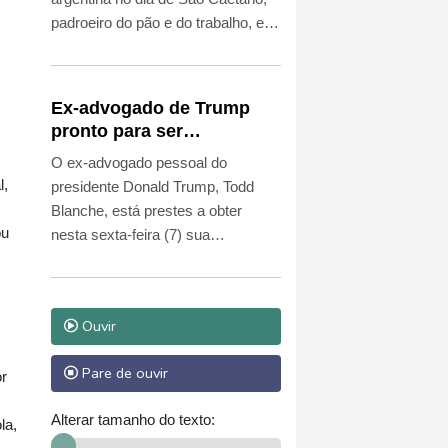
padroeiro do pão e do trabalho, em
uma tradicional mobilização
sindical que, nos últimos anos, tem
servido como protesto contra as
Ex-advogado de Trump
medidas de austeridade do
pronto para ser
presidente Javier Milei.
confirmado como
O ex-advogado pessoal do
procurador-geral dos EUA
l,
presidente Donald Trump, Todd
Blanche, está prestes a obter
ou
nesta sexta-feira (7) sua
confirmação como procurador-
geral dos Estados Unidos, depois
que os senadores republicanos
Ouvir
ignoraram as preocupações dos
democratas sobre a politização do
Pare de ouvir
or
Departamento de Justiça.
Alterar tamanho do texto:
la,