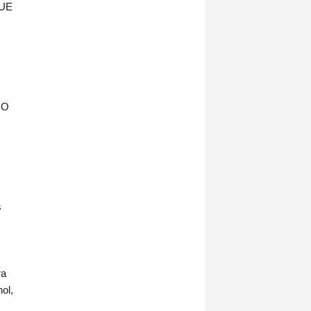
 UE
 O
s
ra
ol,