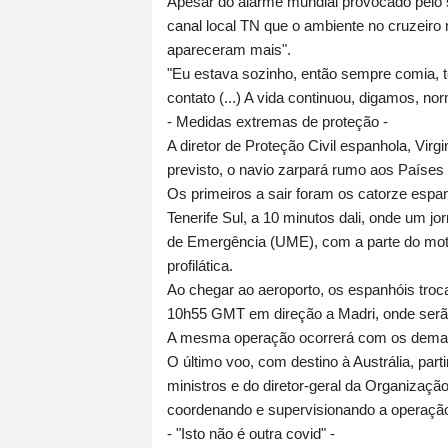
Apesar do alarme mundial provocado pelo s
canal local TN que o ambiente no cruzeiro 
apareceram mais".
"Eu estava sozinho, então sempre comia, 
contato (...) A vida continuou, digamos, no
- Medidas extremas de proteção -
A diretor de Proteção Civil espanhola, Vir
previsto, o navio zarpará rumo aos Países
Os primeiros a sair foram os catorze espa
Tenerife Sul, a 10 minutos dali, onde um j
de Emergência (UME), com a parte do moto
profilática.
Ao chegar ao aeroporto, os espanhóis troc
10h55 GMT em direção a Madri, onde serão 
A mesma operação ocorrerá com os demais
O último voo, com destino à Austrália, part
ministros e do diretor-geral da Organiza
coordenando e supervisionando a operaçã
- "Isto não é outra covid" -