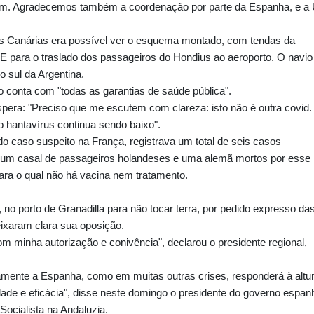
em. Agradecemos também a coordenação por parte da Espanha, e a
 das Canárias era possível ver o esquema montado, com tendas da
E para o traslado dos passageiros do Hondius ao aeroporto. O navio
o sul da Argentina.
o conta com "todas as garantias de saúde pública".
pera: "Preciso que me escutem com clareza: isto não é outra covid.
do hantavírus continua sendo baixo".
o caso suspeito na França, registrava um total de seis casos
do um casal de passageiros holandeses e uma alemã mortos por esse
ara o qual não há vacina nem tratamento.
no porto de Granadilla para não tocar terra, por pedido expresso da
eixaram clara sua oposição.
m minha autorização e conivência", declarou o presidente regional,
ente a Espanha, como em muitas outras crises, responderá à altu
ade e eficácia", disse neste domingo o presidente do governo espanh
ocialista na Andaluzia.