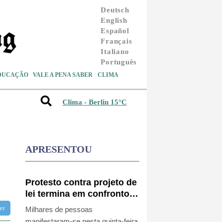
Deutsch
English
Español
Français
Italiano
Português
DUCAÇÃO
VALE A PENA SABER
CLIMA
Clima - Berlin 15°C
APRESENTOU
Protesto contra projeto de
lei termina em confronto
na Argentina
tter
Milhares de pessoas
manifestaram-se nesta quinta-feira