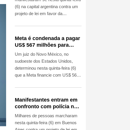
(6) na capital argentina contra um
projeto de lei em favor da
propriedade privada promovido
pelo presidente Javier Milei. O
protesto terminou em confronto
Meta é condenada a pagar
com a polícia.
US$ 567 milhões para
estado dos EUA por caso
Um juiz do Novo México, no
envolvendo menores nas
sudoeste dos Estados Unidos,
redes
determinou nesta quinta-feira (6)
que a Meta financie com US$ 567
milhões (R$ 2,9 bilhões) um fundo
destinado a reparar os danos
causados a menores de idade por
Manifestantes entram em
suas plataformas, consideradas
confronto com polícia na
responsáveis por “perturbação da
Argentina por projeto de
Milhares de pessoas marcharam
ordem pública”.
lei em favor da
nesta quinta-feira (6) em Buenos
propriedade privada
Aires contra um projeto de lei em