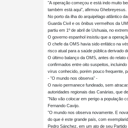
"A operação começou e está indo muito b
também está aqui", afirmou Ghebreyesus.
No porto da ilha do arquipélago atlântico
Guarda Civil e os ônibus vermelhos da UM
partiu em 1º de abril de Ushuaia, no extrem
O governo espanhol insistiu que a operaçã
O chefe da OMS havia sido enfático na vés
risco atual para a saúde pública derivado 
O último balanço da OMS, antes do relato d
confirmados entre oito suspeitos, incluin
vírus conhecido, porém pouco frequente, p
- "O mundo nos observa" -
O navio permanece fundeado, sem atracar, 
autoridades regionais das Canárias, que d
"Não vão colocar em perigo a população co
Fernando Cavijo.
"O mundo nos observa novamente. E novam
do que é este grande país, com exemplarid
Pedro Sánchez, em um ato de seu Partido S