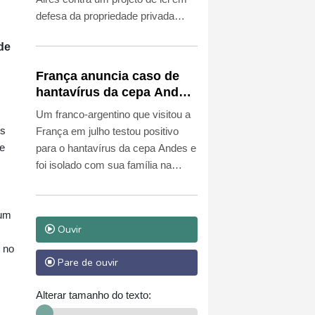
defesa da propriedade privada
apresentado pelo presidente Javier
de
Milei, em um protesto que terminou
em confrontos com a polícia.
França anuncia caso de
hantavírus da cepa Andes
em turista franco-
Um franco-argentino que visitou a
argentino
us
França em julho testou positivo
de
para o hantavírus da cepa Andes e
foi isolado com sua família na
Espanha, informaram, nesta
quinta-feira (6), as autoridades
 um
francesas, que descartaram que o
Ouvir
vírus esteja em circulação.
 no
Pare de ouvir
Alterar tamanho do texto: