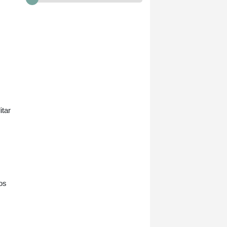
itar
ros