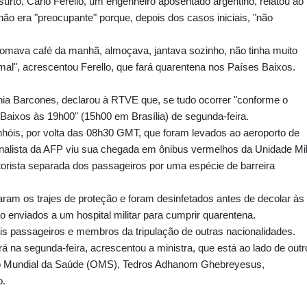
urto, Carlo Ferello, um engenheiro aposentado argentino, relatou ao
não era "preocupante" porque, depois dos casos iniciais, "não
tomava café da manhã, almoçava, jantava sozinho, não tinha muito
rmal", acrescentou Ferello, que fará quarentena nos Países Baixos.
ginia Barcones, declarou à RTVE que, se tudo ocorrer "conforme o
 Baixos às 19h00" (15h00 em Brasília) de segunda-feira.
nhóis, por volta das 08h30 GMT, que foram levados ao aeroporto de
ornalista da AFP viu sua chegada em ônibus vermelhos da Unidade Mil
rista separada dos passageiros por uma espécie de barreira
aram os trajes de proteção e foram desinfetados antes de decolar às
enviados a um hospital militar para cumprir quarentena.
 passageiros e membros da tripulação de outras nacionalidades.
irá na segunda-feira, acrescentou a ministra, que está ao lado de out
ção Mundial da Saúde (OMS), Tedros Adhanom Ghebreyesus,
o.