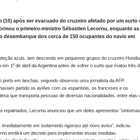
 (10) após ser evacuado do cruzeiro afetado por um surto 
formou o primeiro-ministro Sébastien Lecornu, enquanto as
o desembarque dos cerca de 150 ocupantes do navio em
roteção azuis, iam descendo em pequenos grupos do cruzeiro Hondi
 em 1º de abril da Argentina antes de sofrer o surto que matou três 
o porto em lanchas, segundo observou uma jornalista da AFP.
haviam partido os aviões com os espanhóis, os franceses e os
sa que transporta pessoas de diversas nacionalidades, entre elas
s repatriados, Lecornu anunciou que um deles apresentou "sintomas
imediatamente em isolamento rigoroso até novo aviso", indicou
rno emitirá um decreto para implementar essas medidas.