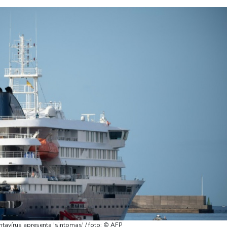
ntavírus apresenta 'sintomas' / foto: © AFP