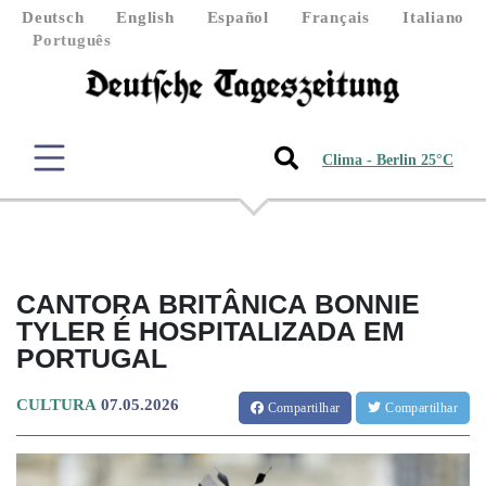
Deutsch
English
Español
Français
Italiano
Português
Clima - Berlin 25°C
CANTORA BRITÂNICA BONNIE
TYLER É HOSPITALIZADA EM
PORTUGAL
CULTURA
07.05.2026
Compartilhar
Compartilhar