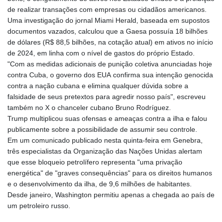
de realizar transações com empresas ou cidadãos americanos.
Uma investigação do jornal Miami Herald, baseada em supostos
documentos vazados, calculou que a Gaesa possuía 18 bilhões
de dólares (R$ 88,5 bilhões, na cotação atual) em ativos no início
de 2024, em linha com o nível de gastos do próprio Estado.
"Com as medidas adicionais de punição coletiva anunciadas hoje
contra Cuba, o governo dos EUA confirma sua intenção genocida
contra a nação cubana e elimina qualquer dúvida sobre a
falsidade de seus pretextos para agredir nosso país", escreveu
também no X o chanceler cubano Bruno Rodríguez.
Trump multiplicou suas ofensas e ameaças contra a ilha e falou
publicamente sobre a possibilidade de assumir seu controle.
Em um comunicado publicado nesta quinta-feira em Genebra,
três especialistas da Organização das Nações Unidas alertam
que esse bloqueio petrolífero representa "uma privação
energética" de "graves consequências" para os direitos humanos
e o desenvolvimento da ilha, de 9,6 milhões de habitantes.
Desde janeiro, Washington permitiu apenas a chegada ao país de
um petroleiro russo.