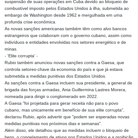
suspensão de suas operações em Cuba devido ao bloqueio de
combustível imposto pelos Estados Unidos à ilha, submetida ao
embargo de Washington desde 1962 e mergulhada em uma
profunda crise econômica.
As novas sanções americanas também têm como alvo bancos
estrangeiros que colaboram com o governo cubano, assim como
indivíduos e entidades envolvidas nos setores energético e de
minas.
- 'Elite corrupta' -
Rubio também anunciou novas sanções contra a Gaesa, que
controla setores-chave da economia do país e que já estava
submetida a medidas punitivas dos Estados Unidos.
As sanções contra a Gaesa incluem sua presidente, a general de
brigada das forças armadas, Ania Guillermina Lastres Morera,
nomeada para dirigir o conglomerado em 2022.
A Gaesa "foi projetada para gerar receita não para o povo
cubano, mas unicamente em benefício de sua elite corrupta",
declarou Rubio, após advertir que "podem ser esperadas novas
medidas punitivas nos próximos dias e semanas".
Além disso, ele detalhou que as medidas incluem o bloqueio de
bens, o congelamento de ativos nos Estados Unidos e a proibição