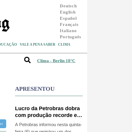
Deutsch
English
Español
Français
Italiano
Português
DUCAÇÃO
VALE A PENA SABER
CLIMA
Clima - Berlin 18°C
APRESENTOU
Lucro da Petrobras dobra
com produção recorde e
alta do petróleo
tter
A Petrobras informou nesta quinta-
feira (6) que registrou um dos