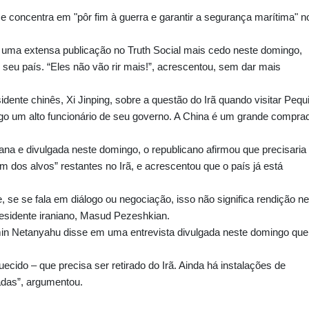
e concentra em "pôr fim à guerra e garantir a segurança marítima" n
uma extensa publicação no Truth Social mais cedo neste domingo,
o seu país. “Eles não vão rir mais!”, acrescentou, sem dar mais
dente chinês, Xi Jinping, sobre a questão do Irã quando visitar Peq
o um alto funcionário de seu governo. A China é um grande compra
a e divulgada neste domingo, o republicano afirmou que precisaria
dos alvos” restantes no Irã, e acrescentou que o país já está
 se se fala em diálogo ou negociação, isso não significa rendição n
residente iraniano, Masud Pezeshkian.
min Netanyahu disse em uma entrevista divulgada neste domingo que
uecido – que precisa ser retirado do Irã. Ainda há instalações de
das”, argumentou.