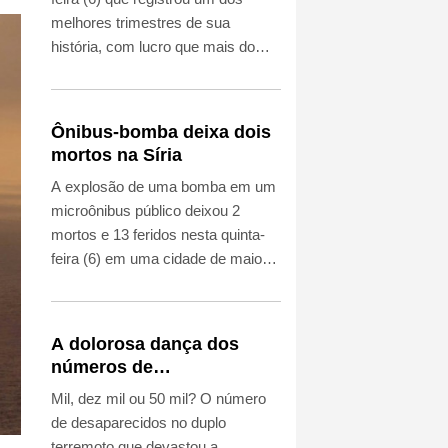
melhores trimestres de sua
história, com lucro que mais do
que dobrou impulsionado por uma
produção recorde e pelos preços
elevados do petróleo em meio à
Ônibus-bomba deixa dois
guerra no Irã.
mortos na Síria
A explosão de uma bomba em um
microônibus público deixou 2
mortos e 13 feridos nesta quinta-
feira (6) em uma cidade de maioria
drusa e cristã próxima da capital
do país, informou a agência de
notícias oficial síria, que citou o
A dolorosa dança dos
Ministério da Saúde.
números de
desaparecidos nos
Mil, dez mil ou 50 mil? O número
terremotos na Venezuela
de desaparecidos no duplo
terremoto que devastou a