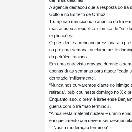
dar mais detalhes.
A agência destacou que a resposta do Irã s
Golfo e no Estreito de Ormuz.
Trump não mencionou o anúncio do Irã em 
mas acusou a república islâmica de “rir” d
explicações.
O presidente americano pressionará o presi
na próxima semana, declarou neste doming
do petróleo iraniano.
Em uma entrevista gravada durante a seman
apenas duas semanas para atacar “cada um 
derrotado “militarmente”.
“Nunca nos curvaremos diante do inimigo e,
retirada”, publicou neste domingo no X o p
Enquanto isso, o premiê israelense Benja
guerra com o Irã “não terminou”.
“Ainda resta material nuclear – urânio enriq
enriquecimento que devem ser desmantela
- "Nossa moderação terminou" -