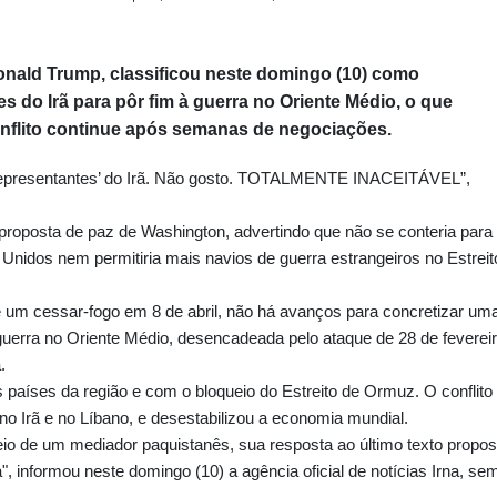
onald Trump, classificou neste domingo (10) como
s do Irã para pôr fim à guerra no Oriente Médio, o que
nflito continue após semanas de negociações.
‘representantes’ do Irã. Não gosto. TOTALMENTE INACEITÁVEL”,
 proposta de paz de Washington, advertindo que não se conteria para
Unidos nem permitiria mais navios de guerra estrangeiros no Estreit
um cessar-fogo em 8 de abril, não há avanços para concretizar um
 guerra no Oriente Médio, desencadeada pelo ataque de 28 de feverei
.
 países da região e com o bloqueio do Estreito de Ormuz. O conflito
no Irã e no Líbano, e desestabilizou a economia mundial.
eio de um mediador paquistanês, sua resposta ao último texto propos
", informou neste domingo (10) a agência oficial de notícias Irna, se