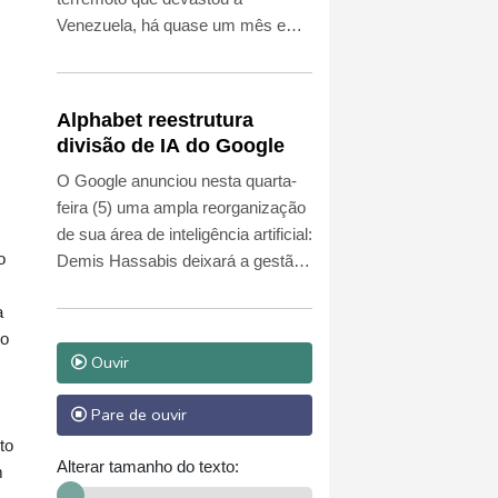
Venezuela, há quase um mês e
meio, dá lugar a dados divergentes
que as autoridades não se
esforçam para esclarecer.
Alphabet reestrutura
divisão de IA do Google
O Google anunciou nesta quarta-
feira (5) uma ampla reorganização
de sua área de inteligência artificial:
o
Demis Hassabis deixará a gestão
cotidiana para se dedicar aos
a
desenvolvimentos mais
ro
avançados da IA e à estratégia de
Ouvir
longo prazo.
Pare de ouvir
to
Alterar tamanho do texto:
m