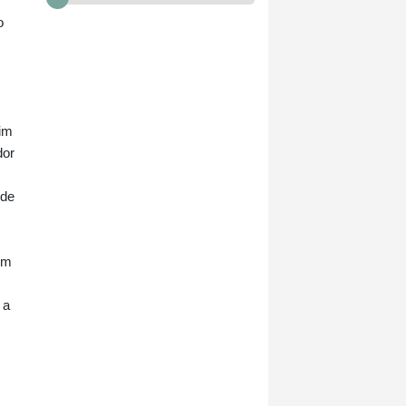
o
uim
dor
 de
em
 a