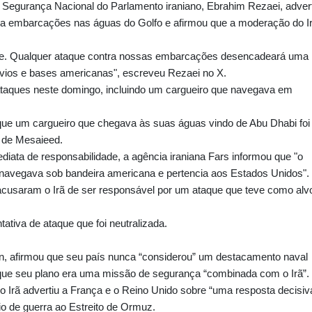
 Segurança Nacional do Parlamento iraniano, Ebrahim Rezaei, adver
 a embarcações nas águas do Golfo e afirmou que a moderação do I
oje. Qualquer ataque contra nossas embarcações desencadeará uma
navios e bases americanas", escreveu Rezaei no X.
 ataques neste domingo, incluindo um cargueiro que navegava em
que um cargueiro que chegava às suas águas vindo de Abu Dhabi foi
o de Mesaieed.
diata de responsabilidade, a agência iraniana Fars informou que "o
ar navegava sob bandeira americana e pertencia aos Estados Unidos".
cusaram o Irã de ser responsável por um ataque que teve como alv
tiva de ataque que foi neutralizada.
, afirmou que seu país nunca “considerou” um destacamento naval
 que seu plano era uma missão de segurança “combinada com o Irã”.
 Irã advertiu a França e o Reino Unido sobre “uma resposta decisiv
io de guerra ao Estreito de Ormuz.