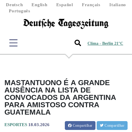
Deutsch
English
Español
Français
Italiano
Português
Clima - Berlin 21°C
MASTANTUONO É A GRANDE
AUSÊNCIA NA LISTA DE
CONVOCADOS DA ARGENTINA
PARA AMISTOSO CONTRA
GUATEMALA
ESPORTES
18.03.2026
Compartilhar
Compartilhar