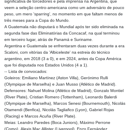
significativa de torcedores e pela imprensa na Argentina, que
veem a seleção centro-americana como um adversário de pouco
peso, um mero 'sparring', no momento em que faltam menos de
três meses para a Copa do Mundo.
A Guatemala não disputará o Mundial após ter sido eliminada na
segunda fase das Eliminatórias da Concacaf, na qual terminou
em terceiro lugar, atrás de Panamá e Suriname.
Argentina e Guatemala se enfrentaram duas vezes durante a era
Scaloni, com vitórias da 'Albiceleste' na estreia do técnico
argentino, em 2018 (3 a 0), e em 2024, antes da Copa América
que foi disputada nos Estados Unidos (4 a 1).
-- Lista de convocados:
Goleiros: Emiliano Martínez (Aston Villa), Gerónimo Rulli
(Olympique de Marselha) e Juan Musso (Atlético de Madrid).
Defensores: Nahuel Molina (Atlético de Madrid), Gonzalo Montiel
(River Plate), Cristian Romero (Tottenham), Leonardo Balerdi
(Olympique de Marselha), Marcos Senesi (Bournemouth), Nicolás
Otamendi (Benfica), Nicolás Tagliafico (Lyon), Gabriel Rojas
(Racing) e Marcos Acuña (River Plate).
Meias: Leandro Paredes (Boca Juniors), Máximo Perrone
(Como), Alexis Mac Allister (Liverpool), Enzo Fernández