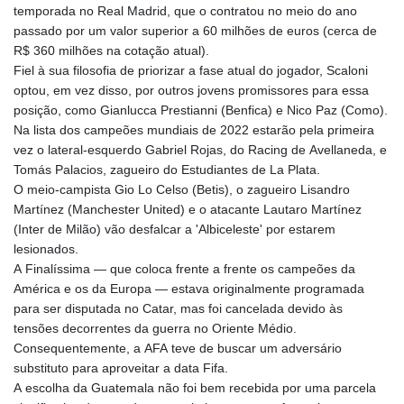
temporada no Real Madrid, que o contratou no meio do ano
passado por um valor superior a 60 milhões de euros (cerca de
R$ 360 milhões na cotação atual).
Fiel à sua filosofia de priorizar a fase atual do jogador, Scaloni
optou, em vez disso, por outros jovens promissores para essa
posição, como Gianlucca Prestianni (Benfica) e Nico Paz (Como).
Na lista dos campeões mundiais de 2022 estarão pela primeira
vez o lateral-esquerdo Gabriel Rojas, do Racing de Avellaneda, e
Tomás Palacios, zagueiro do Estudiantes de La Plata.
O meio-campista Gio Lo Celso (Betis), o zagueiro Lisandro
Martínez (Manchester United) e o atacante Lautaro Martínez
(Inter de Milão) vão desfalcar a 'Albiceleste' por estarem
lesionados.
A Finalíssima — que coloca frente a frente os campeões da
América e os da Europa — estava originalmente programada
para ser disputada no Catar, mas foi cancelada devido às
tensões decorrentes da guerra no Oriente Médio.
Consequentemente, a AFA teve de buscar um adversário
substituto para aproveitar a data Fifa.
A escolha da Guatemala não foi bem recebida por uma parcela