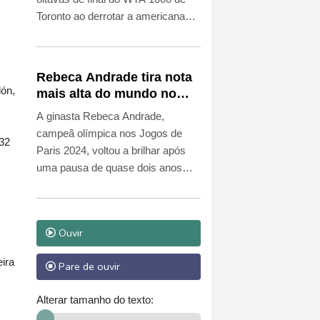
Toronto ao derrotar a americana
Ann Li (N.31) nesta sexta-feira (7).
Rebeca Andrade tira nota
lón,
mais alta do mundo no
salto em 2026
A ginasta Rebeca Andrade,
campeã olímpica nos Jogos de
 32
Paris 2024, voltou a brilhar após
uma pausa de quase dois anos
para cuidar da saúde mental e
física: nesta sexta-feira (7), ela
tirou a nota mais alta do mundo em
Ouvir
2026 no salto, em sua participação
no Campeonato Brasileiro de
ira
Pare de ouvir
Ginástica Artística.
Alterar tamanho do texto: