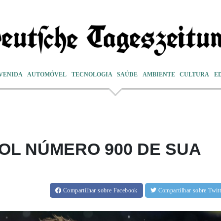
VENIDA
AUTOMÓVEL
TECNOLOGIA
SAÚDE
AMBIENTE
CULTURA
E
OL NÚMERO 900 DE SUA
Compartilhar
sobre Facebook
Compartilhar
sobre Twi