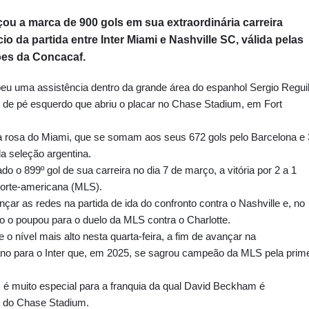
çou a marca de 900 gols em sua extraordinária carreira
ício da partida entre Inter Miami e Nashville SC, válida pelas
ões da Concacaf.
beu uma assistência dentro da grande área do espanhol Sergio Regui
 de pé esquerdo que abriu o placar no Chase Stadium, em Fort
a rosa do Miami, que se somam aos seus 672 gols pelo Barcelona e
a seleção argentina.
do o 899º gol de sua carreira no dia 7 de março, a vitória por 2 a 1
 norte-americana (MLS).
çar as redes na partida de ida do confronto contra o Nashville e, no
o o poupou para o duelo da MLS contra o Charlotte.
e o nível mais alto nesta quarta-feira, a fim de avançar na
 ano para o Inter que, em 2025, se sagrou campeão da MLS pela prime
 é muito especial para a franquia da qual David Beckham é
a do Chase Stadium.