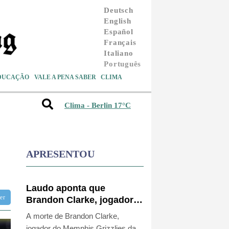
Deutsch
English
Español
Français
Italiano
Português
DUCAÇÃO
VALE A PENA SABER
CLIMA
Clima - Berlin 17°C
APRESENTOU
Laudo aponta que
tter
Brandon Clarke, jogador
da NBA, teve morte por
A morte de Brandon Clarke,
overdose acidental
jogador do Memphis Grizzlies da