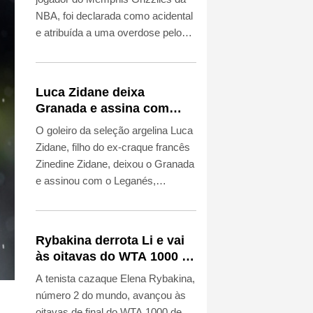
NBA, foi declarada como acidental
e atribuída a uma overdose pelo
uso de heroína e cocaína,
anunciou o Departamento de
Medicina Legal do Condado de Los
Luca Zidane deixa
Angeles nesta sexta-feira (7).
Granada e assina com
Leganés
O goleiro da seleção argelina Luca
Zidane, filho do ex-craque francês
Zinedine Zidane, deixou o Granada
e assinou com o Leganés,
anunciaram os dois clubes da
segunda divisão espanhola nesta
sexta-feira (7).
Rybakina derrota Li e vai
às oitavas do WTA 1000 de
Toronto
A tenista cazaque Elena Rybakina,
número 2 do mundo, avançou às
oitavas de final do WTA 1000 de