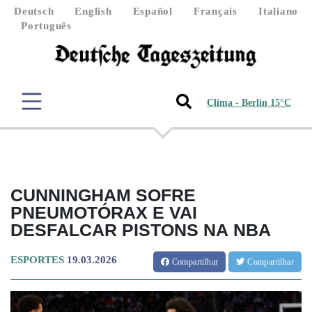
Deutsch
English
Español
Français
Italiano
Português
Clima - Berlin 15°C
CUNNINGHAM SOFRE
PNEUMOTÓRAX E VAI
DESFALCAR PISTONS NA NBA
ESPORTES
19.03.2026
Compartilhar
Compartilhar