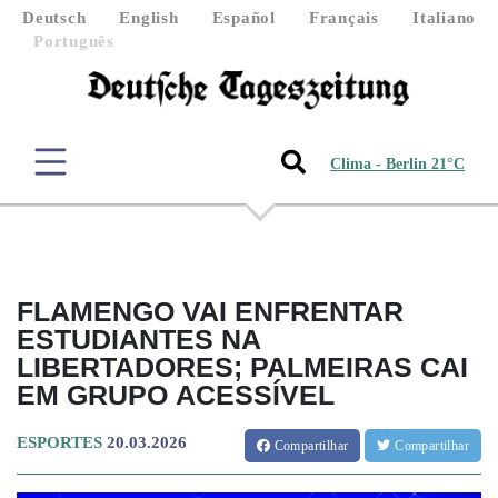
Deutsch
English
Español
Français
Italiano
Português
Clima - Berlin 21°C
FLAMENGO VAI ENFRENTAR
ESTUDIANTES NA
LIBERTADORES; PALMEIRAS CAI
EM GRUPO ACESSÍVEL
ESPORTES
20.03.2026
Compartilhar
Compartilhar