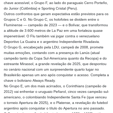
chave acessível, o Grupo F, ao lado do paraguaio Cerro Porteño,
do Junior (Colômbia) e Sporting Cristal (Peru).
Outros confrontos que geram expectativa estão previstos para os
Grupos C e G. No Grupo C, os holofotes se dividem entre o
Fluminense — campeão de 2023 — e o Bolívar, que transformou
a altitude de 3.600 metros de La Paz em uma fortaleza quase
impenetrável. O Flu também vai jogar contra o venezuelano
Deportivo La Guaira e o argentino Independiente Rivadavia.
O Grupo G, encabeçado pela LDU, campeã de 2008, promete
muitas emoções, contando com a presença do Lanús (atual
campeão tanto da Copa Sul-Americana quanto da Recopa) e do
estreante Mirassol, a grande revelação de 2025, que despontou
no cenário nacional com um surpreendente quarto lugar no
Brasileirão apenas um ano após conquistar o acesso. Completa a
chave o boliviano Always Ready.
No Grupo E, um dos mais acirrados, o Corinthians (campeão de
2012) vai enfrentar o uruguaio Peñarol, cinco vezes campeão sul-
americano, o colombiando Independiente Santa Fe (que venceu
o torneio Apertura de 2025), e o Platense, a revelação do futebol
argentino após conquistar o título do Apertura no ano passado.