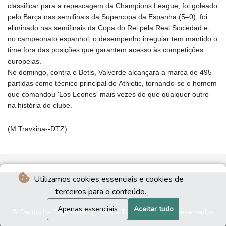
classificar para a repescagem da Champions League, foi goleado
pelo Barça nas semifinais da Supercopa da Espanha (5–0), foi
eliminado nas semifinais da Copa do Rei pela Real Sociedad e,
no campeonato espanhol, o desempenho irregular tem mantido o
time fora das posições que garantem acesso às competições
europeias.
No domingo, contra o Betis, Valverde alcançará a marca de 495
partidas como técnico principal do Athletic, tornando-se o homem
que comandou 'Los Leones' mais vezes do que qualquer outro
na história do clube.
(M.Travkina--DTZ)
Utilizamos cookies essenciais e cookies de
terceiros para o conteúdo.
Apenas essenciais
Aceitar tudo
© Deutsche Tageszeitung 2026 - Todos os direitos reservados