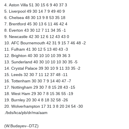
4. Aston Villa 51 30 15 6 9 40 37 3
5. Liverpool 49 30 14 7 9 49 40 9
6. Chelsea 48 30 13 9 8 53 35 18
7. Brentford 45 30 13 6 11 46 42 4
8. Everton 43 30 12 7 11 34 35 -1
9. Newcastle 42 30 12 6 12 43 43 0
10. AFC Bournemouth 42 31 9 15 7 46 48 -2
11. Fulham 41 30 12 5 13 40 43 -3
12. Brighton 40 30 10 10 10 39 36 3
13. Sunderland 40 30 10 10 10 30 35 -5
14. Crystal Palace 39 30 10 9 11 33 35 -2
15. Leeds 32 30 7 11 12 37 48 -11
16. Tottenham 30 30 7 9 14 40 47 -7
17. Nottingham 29 30 7 8 15 28 43 -15
18. West Ham 29 30 7 8 15 36 55 -19
19. Burnley 20 30 4 8 18 32 58 -26
20. Wolverhampton 17 31 3 8 20 24 54 -30
./bds/kca/pb/dr/ma/aam
(W.Budayev--DTZ)