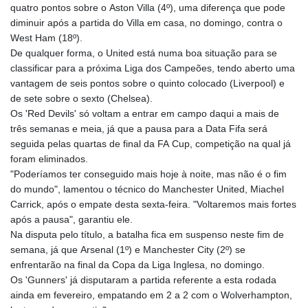
quatro pontos sobre o Aston Villa (4º), uma diferença que pode
diminuir após a partida do Villa em casa, no domingo, contra o
West Ham (18º).
De qualquer forma, o United está numa boa situação para se
classificar para a próxima Liga dos Campeões, tendo aberto uma
vantagem de seis pontos sobre o quinto colocado (Liverpool) e
de sete sobre o sexto (Chelsea).
Os 'Red Devils' só voltam a entrar em campo daqui a mais de
três semanas e meia, já que a pausa para a Data Fifa será
seguida pelas quartas de final da FA Cup, competição na qual já
foram eliminados.
"Poderíamos ter conseguido mais hoje à noite, mas não é o fim
do mundo", lamentou o técnico do Manchester United, Miachel
Carrick, após o empate desta sexta-feira. "Voltaremos mais fortes
após a pausa", garantiu ele.
Na disputa pelo título, a batalha fica em suspenso neste fim de
semana, já que Arsenal (1º) e Manchester City (2º) se
enfrentarão na final da Copa da Liga Inglesa, no domingo.
Os 'Gunners' já disputaram a partida referente a esta rodada
ainda em fevereiro, empatando em 2 a 2 com o Wolverhampton,