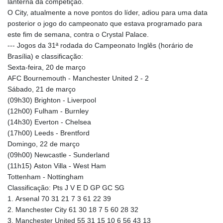
lanterna da competição.
O City, atualmente a nove pontos do líder, adiou para uma data
posterior o jogo do campeonato que estava programado para
este fim de semana, contra o Crystal Palace.
--- Jogos da 31ª rodada do Campeonato Inglês (horário de
Brasília) e classificação:
Sexta-feira, 20 de março
AFC Bournemouth - Manchester United 2 - 2
Sábado, 21 de março
(09h30) Brighton - Liverpool
(12h00) Fulham - Burnley
(14h30) Everton - Chelsea
(17h00) Leeds - Brentford
Domingo, 22 de março
(09h00) Newcastle - Sunderland
(11h15) Aston Villa - West Ham
Tottenham - Nottingham
Classificação: Pts J V E D GP GC SG
1. Arsenal 70 31 21 7 3 61 22 39
2. Manchester City 61 30 18 7 5 60 28 32
3. Manchester United 55 31 15 10 6 56 43 13