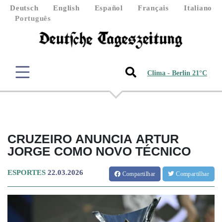
Deutsch
English
Español
Français
Italiano
Português
Clima - Berlin 21°C
CRUZEIRO ANUNCIA ARTUR
JORGE COMO NOVO TÉCNICO
ESPORTES
22.03.2026
Compartilhar
Compartilhar