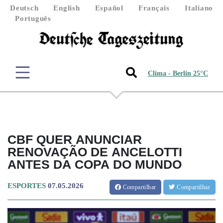
Deutsch
English
Español
Français
Italiano
Português
Clima - Berlin 25°C
CBF QUER ANUNCIAR
RENOVAÇÃO DE ANCELOTTI
ANTES DA COPA DO MUNDO
ESPORTES
07.05.2026
Compartilhar
Compartilhar