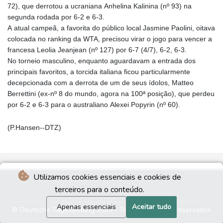
72), que derrotou a ucraniana Anhelina Kalinina (nº 93) na
segunda rodada por 6-2 e 6-3.
A atual campeã, a favorita do público local Jasmine Paolini, oitava
colocada no ranking da WTA, precisou virar o jogo para vencer a
francesa Leolia Jeanjean (nº 127) por 6-7 (4/7), 6-2, 6-3.
No torneio masculino, enquanto aguardavam a entrada dos
principais favoritos, a torcida italiana ficou particularmente
decepcionada com a derrota de um de seus ídolos, Matteo
Berrettini (ex-nº 8 do mundo, agora na 100ª posição), que perdeu
por 6-2 e 6-3 para o australiano Alexei Popyrin (nº 60).
(P.Hansen--DTZ)
Utilizamos cookies essenciais e cookies de
terceiros para o conteúdo.
Apenas essenciais
Aceitar tudo
© Deutsche Tageszeitung 2026 - Todos os direitos reservados