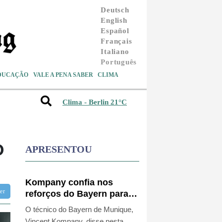
Deutsch
English
Español
Français
Italiano
Português
DUCAÇÃO
VALE A PENA SABER
CLIMA
Clima - Berlin 21°C
O
APRESENTOU
Kompany confia nos
tter
reforços do Bayern para
conquistar a Champions
O técnico do Bayern de Munique,
Vincent Kompany, disse nesta