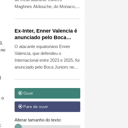
Maghnes Akliouche, do Monaco,
que assinou com o atual
bicampeão europeu até 2031.
Ex-Inter, Enner Valencia é
anunciado pelo Boca
3.
Juniors
O atacante equatoriano Enner
 no
Valencia, que defendeu o
Internacional entre 2023 e 2025, foi
anunciado pelo Boca Juniors nesta
quinta-feira (6).
)
Ouvir
e o
Pare de ouvir
Alterar tamanho do texto:
c