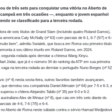
sou de três sets para conquistar uma vitória no Aberto de
 campeã em três ocasiões —, enquanto o jovem espanhol
endo se classificado para a terceira rodada.
tora de seis títulos de Grand Slam (incluindo quatro Roland Garros),
 a americana Caty McNally (nº 63) com parciais de 6-1, 6-7 (5/7) e 6-
ou muito bem", admitiu Swiatek, que busca em Roma seu primeiro título
emonta à seu último triunfo em Roland Garros, em 2024.
a segunda rodada após derrotar a chinesa Wang Xinyu.
ael Jódar, que já é o número 34 do ranking da ATP em sua primeira
 vaga na terceira rodada ao derrotar o português Nuno Borges (nº 52
ic (nº 4) nesta sexta-feira, outros favoritos também avançaram,
 que derrotou seu compatriota Daniel Altmaier (nº 64) por 7-5 e 6-3, 
superou o chileno Alejandro Tabilo (nº 35) por 6-0 e 6-2.
 australiano Alex de Minaur (nº 8), que caiu em três sets diante do
arciais de 4-6, 7-6 (7/5) e 6-4.
ear no Aberto de Roma neste sábado contra o sérvio Hamad Medjedovi