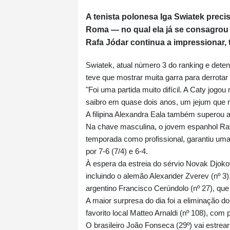
A tenista polonesa Iga Swiatek preci
Roma — no qual ela já se consagrou
Rafa Jódar continua a impressionar, t
Swiatek, atual número 3 do ranking e deten
teve que mostrar muita garra para derrotar
"Foi uma partida muito difícil. A Caty jog
saibro em quase dois anos, um jejum que r
A filipina Alexandra Eala também superou 
Na chave masculina, o jovem espanhol Raf
temporada como profissional, garantiu uma
por 7-6 (7/4) e 6-4.
À espera da estreia do sérvio Novak Djokov
incluindo o alemão Alexander Zverev (nº 3),
argentino Francisco Cerúndolo (nº 27), que 
A maior surpresa do dia foi a eliminação do
favorito local Matteo Arnaldi (nº 108), com p
O brasileiro João Fonseca (29º) vai estr