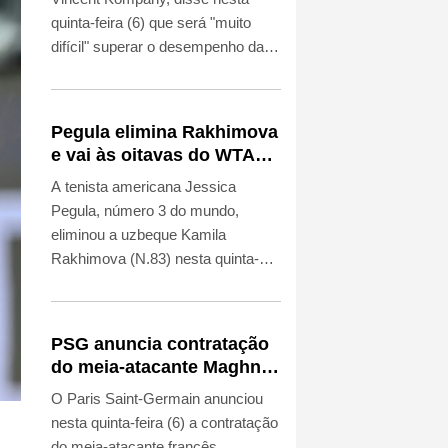
quinta-feira (6) que será "muito
difícil" superar o desempenho da
temporada passada, mas mostrou
confiança com a chegada dos
novos reforços para levar a equipe
Pegula elimina Rakhimova
ao seu primeiro título da Liga dos
e vai às oitavas do WTA
Campeões desde 2020.
1000 de Toronto
A tenista americana Jessica
Pegula, número 3 do mundo,
eliminou a uzbeque Kamila
Rakhimova (N.83) nesta quinta-
feira (6) e avançou às oitavas de
final do WTA 1000 de Toronto.
PSG anuncia contratação
do meia-atacante Maghnes
Akliouche
O Paris Saint-Germain anunciou
nesta quinta-feira (6) a contratação
do meia-atacante francês