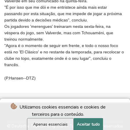
Valverde em seu comunicado na quinta-feira.
"É por isso que me dói e me entristece ainda mais estar
passando por esta situação, que me impede de jogar a próxima
partida devido a decisões médicas", concluiu.
Os jogadores 'merengues' treinaram nesta sexta-feira, na
véspera do jogo, sem Valverde, mas com Tchouaméni, que
treinou normalmente.
"Agora é o momento de seguir em frente, e todo o nosso foco
está no 'El Clásico' e no restante da temporada, para recolocar o
clube no topo, exatamente onde é o seu lugar", concluiu o
francês.
(P.Hansen--DTZ)
Utilizamos cookies essenciais e cookies de
terceiros para o conteúdo.
Apenas essenciais
Aceitar tudo
© Deutsche Tageszeitung 2026 - Todos os direitos reservados