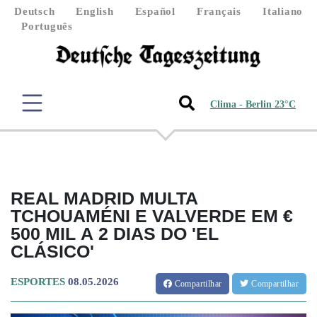
Deutsch
English
Español
Français
Italiano
Português
Clima - Berlin 23°C
REAL MADRID MULTA
TCHOUAMÉNI E VALVERDE EM €
500 MIL A 2 DIAS DO 'EL
CLÁSICO'
ESPORTES
08.05.2026
Compartilhar
Compartilhar