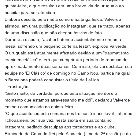
quinta-feira, o que resultou em uma breve ida do uruguaio ao
hospital para ser atendido.
Embora descrito pela mídia como uma briga física, Valverde
afirmou, em uma publicação no Instagram, que se tratou apenas
de uma discussão que não chegou às vias de fato.
Durante a disputa, "acabei batendo acidentalmente em uma
mesa, sofrendo um pequeno corte na testa", explicou Valverde.
O uruguaio está atualmente afastado devido a um "traumatismo
cranioencefálico" e terá que cumprir um período de repouso de
aproximadamente duas semanas. Com isso, ele vai desfalcar sua
equipe no 'El Clásico' de domingo no Camp Nou, partida na qual
o Barcelona poderá conquistar o título de LaLiga.
- Frustração -
"Sinto muito, de verdade, porque esta situação me dói e o
momento que estamos atravessando me dói", declarou Valverde
em seu comunicado na quinta-feira.
"O que aconteceu esta semana nos treinos é inaceitável", afirmou
Tchouaméni, por sua vez, nesta sexta em sua conta no
Instagram, pedindo desculpas aos torcedores e ao clube.
Eliminado da Copa do Rei pelo Albacete (time da 2ª divisão) e da