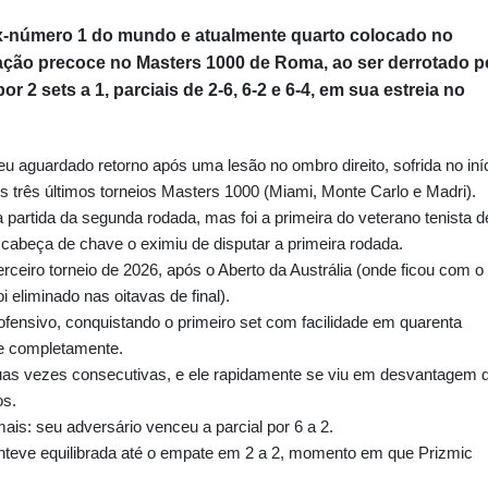
ex-número 1 do mundo e atualmente quarto colocado no
ação precoce no Masters 1000 de Roma, ao ser derrotado p
or 2 sets a 1, parciais de 2-6, 6-2 e 6-4, em sua estreia no
eu aguardado retorno após uma lesão no ombro direito, sofrida no iní
os três últimos torneios Masters 1000 (Miami, Monte Carlo e Madri).
 partida da segunda rodada, mas foi a primeira do veterano tenista d
 cabeça de chave o eximiu de disputar a primeira rodada.
ceiro torneio de 2026, após o Aberto da Austrália (onde ficou com o
i eliminado nas oitavas de final).
 ofensivo, conquistando o primeiro set com facilidade em quarenta
e completamente.
uas vezes consecutivas, e ele rapidamente se viu em desvantagem 
os.
mais: seu adversário venceu a parcial por 6 a 2.
manteve equilibrada até o empate em 2 a 2, momento em que Prizmic