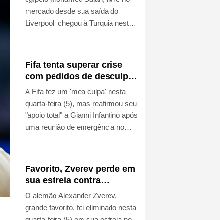
mercado desde sua saída do
Liverpool, chegou à Turquia nesta
quarta-feira (5) para assinar com o
Trabzonspor, que o convenceu
oferecendo um contrato de quase
Fifa tenta superar crise
20 milhões de dólares por
com pedidos de desculpas
temporada (cerca de R$ 103
e 'apoio total' a Infantino
A Fifa fez um 'mea culpa' nesta
milhões na cotação atual).
quarta-feira (5), mas reafirmou seu
"apoio total" a Gianni Infantino após
uma reunião de emergência no
Marrocos para tratar da crise
desencadeada pelas críticas ao
projeto, que acabou sendo
Favorito, Zverev perde em
abandonado, de abrir a instituição
sua estreia contra
ao investimento privado.
Griekspoor no Masters
O alemão Alexander Zverev,
1000 de Montreal
grande favorito, foi eliminado nesta
quarta-feira (5) em sua estreia no