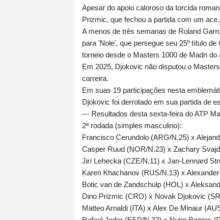
Apesar do apoio caloroso da torcida roman
Prizmic, que fechou a partida com um ace,
A menos de três semanas de Roland Garros
para 'Nole', que persegue seu 25º título 
torneio desde o Masters 1000 de Madri do
Em 2025, Djokovic não disputou o Masters
carreira.
Em suas 19 participações nesta emblemática
Djokovic foi derrotado em sua partida de es
--- Resultados desta sexta-feira do ATP 
2ª rodada (simples masculino):
Francisco Cerundolo (ARG/N.25) x Alejandr
Casper Ruud (NOR/N.23) x Zachary Svajda
Jirí Lehecka (CZE/N.11) x Jan-Lennard Stru
Karen Khachanov (RUS/N.13) x Alexander
Botic van de Zandschulp (HOL) x Aleksanda
Dino Prizmic (CRO) x Novak Djokovic (SRB
Matteo Arnaldi (ITA) x Alex De Minaur (AUS/
Rafael Jodar (ESP/N.32) x Nuno Borges (P