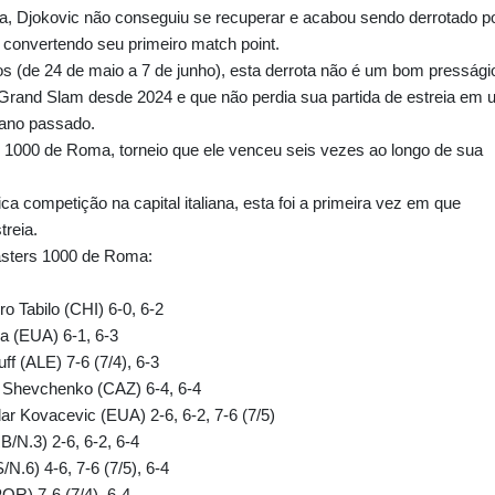
a, Djokovic não conseguiu se recuperar e acabou sendo derrotado p
 convertendo seu primeiro match point.
 (de 24 de maio a 7 de junho), esta derrota não é um bom pressági
de Grand Slam desde 2024 e que não perdia sua partida de estreia em
 ano passado.
 1000 de Roma, torneio que ele venceu seis vezes ao longo de sua
 competição na capital italiana, esta foi a primeira vez em que
treia.
Masters 1000 de Roma:
o Tabilo (CHI) 6-0, 6-2
 (EUA) 6-1, 6-3
ff (ALE) 7-6 (7/4), 6-3
 Shevchenko (CAZ) 6-4, 6-4
r Kovacevic (EUA) 2-6, 6-2, 7-6 (7/5)
/N.3) 2-6, 6-2, 6-4
N.6) 4-6, 7-6 (7/5), 6-4
OR) 7-6 (7/4), 6-4