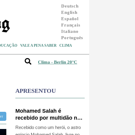
Deutsch
English
Español
Français
Italiano
Português
DUCAÇÃO
VALE A PENA SABER
CLIMA
Clima - Berlin 20°C
APRESENTOU
Mohamed Salah é
tter
recebido por multidão na
Turquia e veste camisa do
Recebido como um herói, o astro
Trabzonspor
egípcio Mohamed Salah, livre no