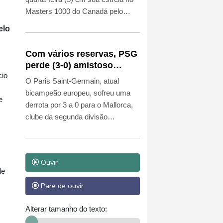
Masters 1000 do Canadá pelo
holandês Tallon Griekspoor, que o
elo
venceu com parciais de 6-7 (7/3),
6-2 e 6-4 na segunda rodada.
Com vários reservas, PSG
perde (3-0) amistoso
cio
contra o Mallorca, da 2ª
O Paris Saint-Germain, atual
divisão espanhola
bicampeão europeu, sofreu uma
e
derrota por 3 a 0 para o Mallorca,
clube da segunda divisão
espanhola, em seu primeiro jogo
de preparação, nesta quarta-feira
(5), no estádio Son Moix, em
Ouvir
Palma.
de
Pare de ouvir
Alterar tamanho do texto: