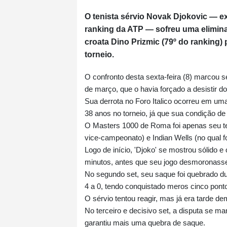
O tenista sérvio Novak Djokovic — 
ranking da ATP — sofreu uma elimin
croata Dino Prizmic (79º do ranking) p
torneio.
O confronto desta sexta-feira (8) marcou s
de março, que o havia forçado a desistir d
Sua derrota no Foro Italico ocorreu em uma
38 anos no torneio, já que sua condição de
O Masters 1000 de Roma foi apenas seu ter
vice-campeonato) e Indian Wells (no qual fo
Logo de início, 'Djoko' se mostrou sólido e
minutos, antes que seu jogo desmoronass
No segundo set, seu saque foi quebrado d
4 a 0, tendo conquistado meros cinco pont
O sérvio tentou reagir, mas já era tarde de
No terceiro e decisivo set, a disputa se 
garantiu mais uma quebra de saque.