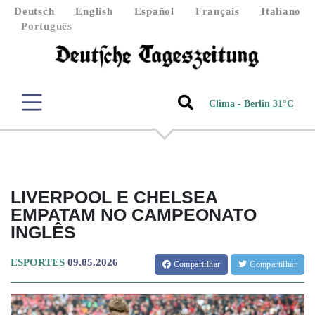
Deutsch
English
Español
Français
Italiano
Português
Clima - Berlin 31°C
LIVERPOOL E CHELSEA
EMPATAM NO CAMPEONATO
INGLÊS
ESPORTES
09.05.2026
Compartilhar
Compartilhar