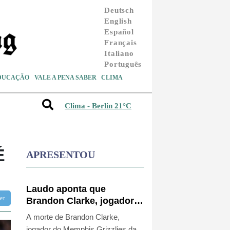
Deutsch
English
Español
Français
Italiano
Português
DUCAÇÃO
VALE A PENA SABER
CLIMA
Clima - Berlin 21°C
É
APRESENTOU
Laudo aponta que
tter
Brandon Clarke, jogador
da NBA, teve morte por
A morte de Brandon Clarke,
overdose acidental
jogador do Memphis Grizzlies da