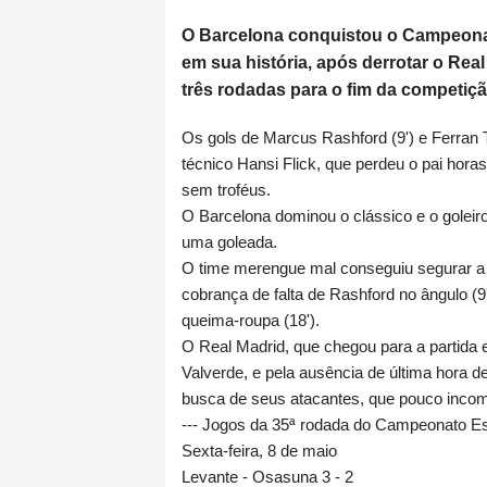
O Barcelona conquistou o Campeonat
em sua história, após derrotar o Rea
três rodadas para o fim da competiçã
Os gols de Marcus Rashford (9') e Ferran 
técnico Hansi Flick, que perdeu o pai hora
sem troféus.
O Barcelona dominou o clássico e o goleiro 
uma goleada.
O time merengue mal conseguiu segurar a
cobrança de falta de Rashford no ângulo 
queima-roupa (18').
O Real Madrid, que chegou para a partida 
Valverde, e pela ausência de última hora 
busca de seus atacantes, que pouco incom
--- Jogos da 35ª rodada do Campeonato Espa
Sexta-feira, 8 de maio
Levante - Osasuna 3 - 2