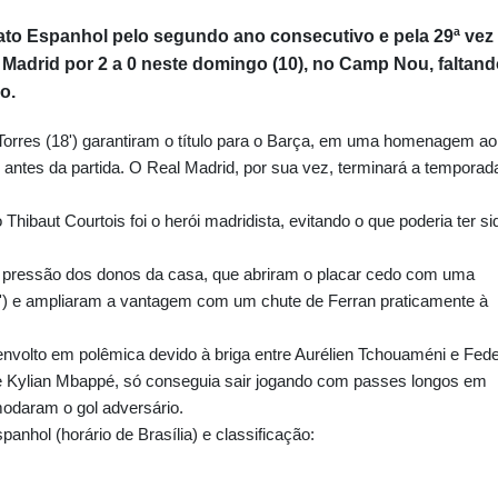
o Espanhol pelo segundo ano consecutivo e pela 29ª vez
l Madrid por 2 a 0 neste domingo (10), no Camp Nou, faltan
o.
Torres (18') garantiram o título para o Barça, em uma homenagem ao
s antes da partida. O Real Madrid, por sua vez, terminará a temporad
Thibaut Courtois foi o herói madridista, evitando o que poderia ter si
 pressão dos donos da casa, que abriram o placar cedo com uma
(9') e ampliaram a vantagem com um chute de Ferran praticamente à
envolto em polêmica devido à briga entre Aurélien Tchouaméni e Fed
de Kylian Mbappé, só conseguia sair jogando com passes longos em
odaram o gol adversário.
nhol (horário de Brasília) e classificação: