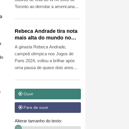
Toronto ao derrotar a americana
Ann Li (N.31) nesta sexta-feira (7).
do
Rebeca Andrade tira nota
mais alta do mundo no
a
salto em 2026
A ginasta Rebeca Andrade,
campeã olímpica nos Jogos de
do
Paris 2024, voltou a brilhar após
uma pausa de quase dois anos
para cuidar da saúde mental e
física: nesta sexta-feira (7), ela
tirou a nota mais alta do mundo em
e
Ouvir
2026 no salto, em sua participação
no Campeonato Brasileiro de
Pare de ouvir
Ginástica Artística.
Alterar tamanho do texto: