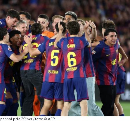
panhol pela 29ª vez / foto: © AFP