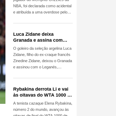
NBA, foi declarada como acidental
e atribuída a uma overdose pelo
uso de heroína e cocaína,
anunciou o Departamento de
Medicina Legal do Condado de Los
Luca Zidane deixa
Angeles nesta sexta-feira (7).
Granada e assina com
Leganés
O goleiro da seleção argelina Luca
Zidane, filho do ex-craque francês
Zinedine Zidane, deixou o Granada
e assinou com o Leganés,
anunciaram os dois clubes da
segunda divisão espanhola nesta
sexta-feira (7).
Rybakina derrota Li e vai
às oitavas do WTA 1000 de
Toronto
A tenista cazaque Elena Rybakina,
número 2 do mundo, avançou às
oitavas de final do WTA 1000 de