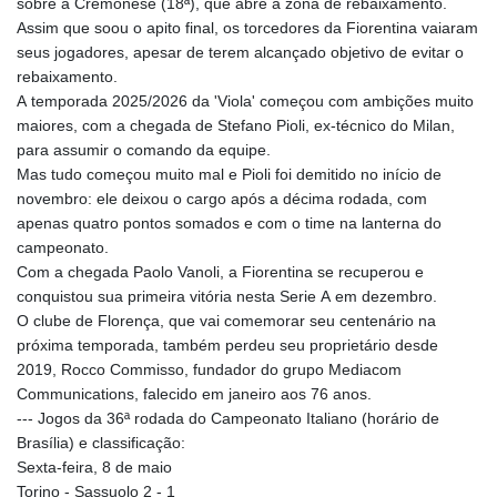
sobre a Cremonese (18ª), que abre a zona de rebaixamento.
Assim que soou o apito final, os torcedores da Fiorentina vaiaram
seus jogadores, apesar de terem alcançado objetivo de evitar o
rebaixamento.
A temporada 2025/2026 da 'Viola' começou com ambições muito
maiores, com a chegada de Stefano Pioli, ex-técnico do Milan,
para assumir o comando da equipe.
Mas tudo começou muito mal e Pioli foi demitido no início de
novembro: ele deixou o cargo após a décima rodada, com
apenas quatro pontos somados e com o time na lanterna do
campeonato.
Com a chegada Paolo Vanoli, a Fiorentina se recuperou e
conquistou sua primeira vitória nesta Serie A em dezembro.
O clube de Florença, que vai comemorar seu centenário na
próxima temporada, também perdeu seu proprietário desde
2019, Rocco Commisso, fundador do grupo Mediacom
Communications, falecido em janeiro aos 76 anos.
--- Jogos da 36ª rodada do Campeonato Italiano (horário de
Brasília) e classificação:
Sexta-feira, 8 de maio
Torino - Sassuolo 2 - 1