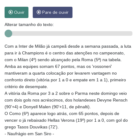
Ouvir
Pare de ouvir
Alterar tamanho do texto:
Com a Inter de Milão já campeã desde a semana passada, a luta
para ir à Champions é o centro das atenções no campeonato,
com o Milan (4º) sendo alcançado pela Roma (5ª) na tabela.
Amba as equipes somam 67 pontos, mas os 'rossoneri'
mantiveram a quarta colocação por levarem vantagem no
confronto direto (vitória por 1 a 0 e empate em 1 a 1), primeiro
critério de desempate.
A vitória da Roma por 3 a 2 sobre o Parma neste domingo veio
com dois gols nos acréscimos, dos holandeses Devyne Rensch
(90'+4) e Donyell Malen (90'+11, de pênalti).
O Como (6º) aparece logo atrás, com 65 pontos, depois de
vencer o já rebaixado Hellas Verona (19º) por 1 a 0, com gol do
grego Tasos Douvikas (72').
- Naufrágio em San Siro -