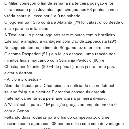
O Milan começou o fim de semana na terceira posição e foi
ultrapassado pela Juventus, que chegou aos 68 pontos com a
vitória sobre o Lecce por 1 a 0 no sábado.
O jogo em San Siro contra a Atalanta (7ª) foi catastrófico desde o
início para os milanistas.
A 'Dea' abriu o placar logo aos sete minutos com o brasileiro
Éderson e ampliou a vantagem com Davide Zappacosta (29').
No segundo tempo, o time de Bérgamo fez o terceiro com
Giacomo Raspadori (51') e o Milan esboçou uma reação nos
minutos finais marcando com Strahinja Pavlovic (88') e
Christopher Nkunku (90'+4 de pênalti), mas já era tarde para
evitar a derrota.
- Alívio e protestos -
Além da disputa pela Champions, a notícia do dia no futebol
italiano foi que a histórica Fiorentina conseguiu garantir
matematicamente sua permanência na primeira divisão.
A 'Viola' subiu para a 15ª posição graças ao empate em 0 a 0
com o Genoa.
Faltando duas rodadas para o fim do campeonato, o time
toscano soma agora com 38 pontos e fica com sete de vantagem