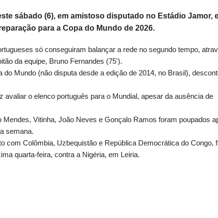
neste sábado (6), em amistoso disputado no Estádio Jamor,
 preparação para a Copa do Mundo de 2026.
portugueses só conseguiram balançar a rede no segundo tempo, atra
itão da equipe, Bruno Fernandes (75').
pa do Mundo (não disputa desde a edição de 2014, no Brasil), descon
z avaliar o elenco português para o Mundial, apesar da ausência de
o Mendes, Vitinha, João Neves e Gonçalo Ramos foram poupados a
ma semana.
nto com Colômbia, Uzbequistão e República Democrática do Congo, f
a quarta-feira, contra a Nigéria, em Leiria.