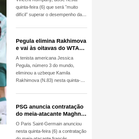
quinta-feira (6) que será "muito
difícil" superar o desempenho da
temporada passada, mas mostrou
confiança com a chegada dos
novos reforços para levar a equipe
Pegula elimina Rakhimova
ao seu primeiro título da Liga dos
e vai às oitavas do WTA
Campeões desde 2020.
1000 de Toronto
A tenista americana Jessica
Pegula, número 3 do mundo,
eliminou a uzbeque Kamila
Rakhimova (N.83) nesta quinta-
feira (6) e avançou às oitavas de
final do WTA 1000 de Toronto.
PSG anuncia contratação
do meia-atacante Maghnes
Akliouche
O Paris Saint-Germain anunciou
nesta quinta-feira (6) a contratação
do meia-atacante francês