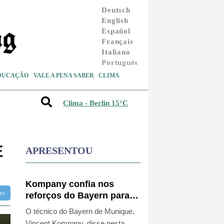
Deutsch
English
Español
Français
Italiano
Português
DUCAÇÃO
VALE A PENA SABER
CLIMA
Clima - Berlin 15°C
E
APRESENTOU
Kompany confia nos
tter
reforços do Bayern para
conquistar a Champions
O técnico do Bayern de Munique,
Vincent Kompany, disse nesta