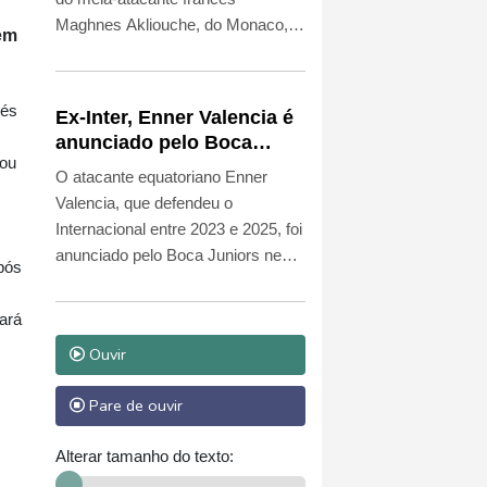
Maghnes Akliouche, do Monaco,
 em
que assinou com o atual
bicampeão europeu até 2031.
vés
Ex-Inter, Enner Valencia é
anunciado pelo Boca
tou
Juniors
O atacante equatoriano Enner
Valencia, que defendeu o
Internacional entre 2023 e 2025, foi
anunciado pelo Boca Juniors nesta
pós
quinta-feira (6).
ará
Ouvir
Pare de ouvir
Alterar tamanho do texto: