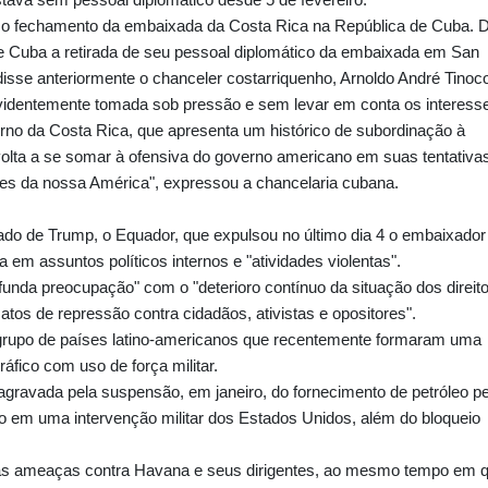
m o fechamento da embaixada da Costa Rica na República de Cuba. 
e Cuba a retirada de seu pessoal diplomático da embaixada em San
disse anteriormente o chanceler costarriquenho, Arnoldo André Tinoc
evidentemente tomada sob pressão e sem levar em conta os interess
rno da Costa Rica, que apresenta um histórico de subordinação à
volta a se somar à ofensiva do governo americano em suas tentativa
ões da nossa América", expressou a chancelaria cubana.
ado de Trump, o Equador, que expulsou no último dia 4 o embaixador
 em assuntos políticos internos e "atividades violentas".
funda preocupação" com o "deterioro contínuo da situação dos direit
os de repressão contra cidadãos, ativistas e opositores".
grupo de países latino-americanos que recentemente formaram uma
fico com uso de força militar.
agravada pela suspensão, em janeiro, do fornecimento de petróleo pe
 em uma intervenção militar dos Estados Unidos, além do bloqueio
 as ameaças contra Havana e seus dirigentes, ao mesmo tempo em 