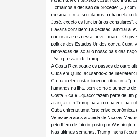
"Tomamos a decisão de proceder (...) co
mesma forma, solicitamos à chancelaria d
José, exceto os funcionários consulares", 
Havana considerou a decisão "arbitrária, 
nacionais e os desse povo irmão". "O gove
política dos Estados Unidos contra Cuba, 
renovadas de isolar o nosso país das naç
- Sob pressão de Trump -
A Costa Rica segue os passos de outro ali
Cuba em Quito, acusando-o de interferência
O chanceler costarriquenho citou uma "pro
humanos na ilha, bem como o aumento de at
Costa Rica e Equador fazem parte de um 
aliança com Trump para combater o narcotrá
Cuba enfrenta uma forte crise econômica, 
Venezuela após a queda de Nicolás Maduro
petrolífero de fato imposto por Washington.
Nas últimas semanas, Trump intensificou