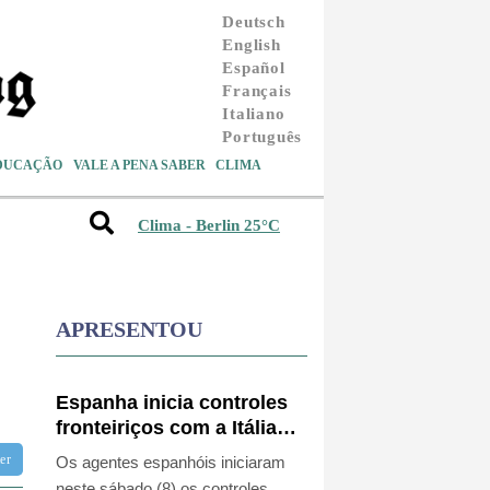
Deutsch
English
Español
Français
Italiano
Português
DUCAÇÃO
VALE A PENA SABER
CLIMA
Clima - Berlin 25°C
APRESENTOU
Espanha inicia controles
fronteiriços com a Itália
após crise migratória
tter
Os agentes espanhóis iniciaram
neste sábado (8) os controles