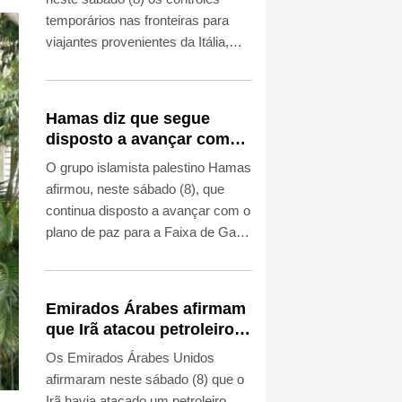
temporários nas fronteiras para
viajantes provenientes da Itália,
uma decisão adotada em resposta
às medidas semelhantes impostas
por Roma após a entrada maciça
Hamas diz que segue
de migrantes em Ceuta no final de
disposto a avançar com
julho.
plano de paz para Gaza
O grupo islamista palestino Hamas
afirmou, neste sábado (8), que
continua disposto a avançar com o
plano de paz para a Faixa de Gaza
respaldado pelos Estados Unidos
e pediu maior pressão sobre Israel,
que, por sua vez, insiste que não
Emirados Árabes afirmam
concorda com a última parte do
que Irã atacou petroleiro
acordo.
no Estreito de Ormuz
Os Emirados Árabes Unidos
afirmaram neste sábado (8) que o
Irã havia atacado um petroleiro