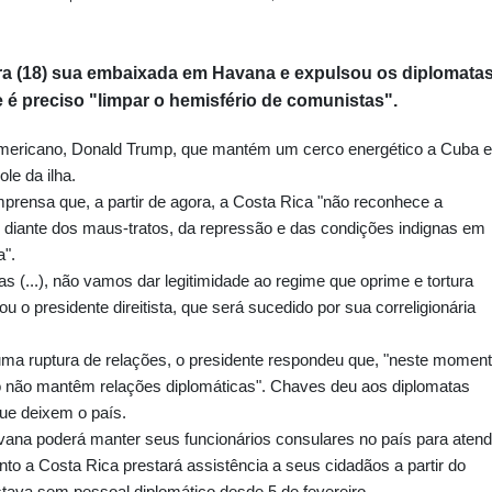
ira (18) sua embaixada em Havana e expulsou os diplomata
 é preciso "limpar o hemisfério de comunistas".
americano, Donald Trump, que mantém um cerco energético a Cuba e
le da ilha.
prensa que, a partir de agora, a Costa Rica "não reconhece a
 diante dos maus-tratos, da repressão e das condições indignas em
a".
s (...), não vamos dar legitimidade ao regime que oprime e tortura
 o presidente direitista, que será sucedido por sua correligionária
 uma ruptura de relações, o presidente respondeu que, "neste moment
 não mantêm relações diplomáticas". Chaves deu aos diplomatas
ue deixem o país.
avana poderá manter seus funcionários consulares no país para atend
to a Costa Rica prestará assistência a seus cidadãos a partir do
tava sem pessoal diplomático desde 5 de fevereiro.