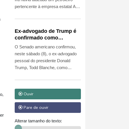
pertencente à empresa estatal Abu
Dhabi National Oil Company
s
(Adnoc) que navegava pelo
Estreito de Ormuz.
Ex-advogado de Trump é
confirmado como
procurador-geral dos EUA
O Senado americano confirmou,
neste sábado (8), o ex-advogado
pessoal do presidente Donald
Trump, Todd Blanche, como
procurador-geral dos Estados
Unidos, depois que os senadores
republicanos ignoraram as
Ouvir
o,
preocupações dos democratas
sobre a politização do
Pare de ouvir
Departamento de Justiça.
er
Alterar tamanho do texto: