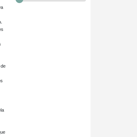
Da
o.
es
s
 de
os
la
que