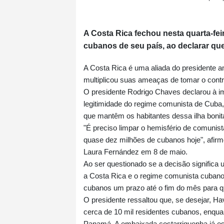
A Costa Rica fechou nesta quarta-fe
cubanos de seu país, ao declarar que
A Costa Rica é uma aliada do presidente 
multiplicou suas ameaças de tomar o contro
O presidente Rodrigo Chaves declarou à im
legitimidade do regime comunista de Cuba,
que mantêm os habitantes dessa ilha bonit
"É preciso limpar o hemisfério de comunista
quase dez milhões de cubanos hoje", afirmou
Laura Fernández em 8 de maio.
Ao ser questionado se a decisão significa
a Costa Rica e o regime comunista cubano
cubanos um prazo até o fim do mês para q
O presidente ressaltou que, se desejar, H
cerca de 10 mil residentes cubanos, enquan
Panamá. A embaixada costarriquenha já es