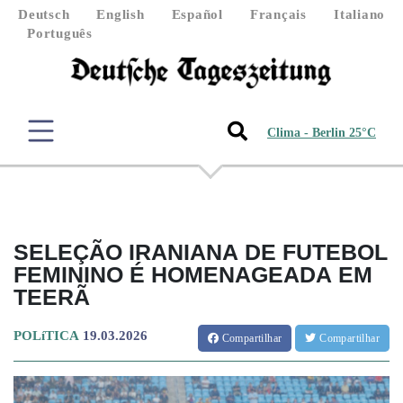
Deutsch
English
Español
Français
Italiano
Português
Clima - Berlin 25°C
SELEÇÃO IRANIANA DE FUTEBOL
FEMININO É HOMENAGEADA EM
TEERÃ
POLíTICA
19.03.2026
Compartilhar
Compartilhar