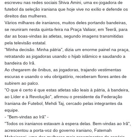
escreveu nas redes sociais Shiva Amini, uma ex-jogadora de
futebol da seleção iraniana que hoje vive no exílio e defende os
direitos das mulheres.
Vários milhares de iranianos, muitos deles portando bandeiras,
se reuniram nesta quinta-feira na Praça Valiasr, em Teerã, para
dar as boas-vindas às atletas, segundo imagens transmitidas
pela televisão estatal.
"Minha decisão. Minha pátria", dizia um enorme painel na praça,
retratando as jogadoras usando o hijab islâmico e saudando a
bandeira do Irã.
Ao chegarem de ônibus, as jogadoras, trajando vestimentas
escuras e usando o véu obrigatório, receberam flores antes de
subirem ao palco.
"O que é certo é que estas atletas são leais à pátria, à bandeira,
ao Líder e à Revolução", afirmou o presidente da Federação
Iraniana de Futebol, Mehdi Taj, cercado pelas integrantes da
equipe.
- "Bem-vindas ao Irã" -
"Todos os iranianos estavam à espera delas. Bem-vindas ao Irã",
acrescentou a porta-voz do governo iraniano, Fatemah
Mohajerani, uma das mulheres mais proeminentes do cenário