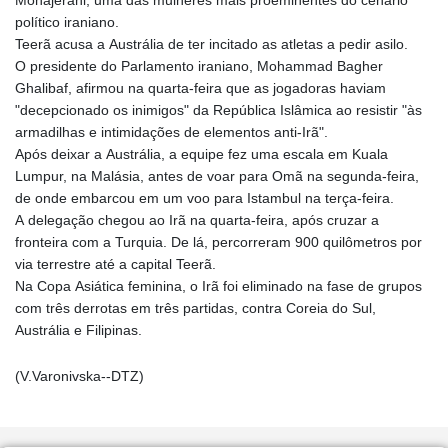
político iraniano.
Teerã acusa a Austrália de ter incitado as atletas a pedir asilo.
O presidente do Parlamento iraniano, Mohammad Bagher
Ghalibaf, afirmou na quarta-feira que as jogadoras haviam
"decepcionado os inimigos" da República Islâmica ao resistir "às
armadilhas e intimidações de elementos anti-Irã".
Após deixar a Austrália, a equipe fez uma escala em Kuala
Lumpur, na Malásia, antes de voar para Omã na segunda-feira,
de onde embarcou em um voo para Istambul na terça-feira.
A delegação chegou ao Irã na quarta-feira, após cruzar a
fronteira com a Turquia. De lá, percorreram 900 quilômetros por
via terrestre até a capital Teerã.
Na Copa Asiática feminina, o Irã foi eliminado na fase de grupos
com três derrotas em três partidas, contra Coreia do Sul,
Austrália e Filipinas.
(V.Varonivska--DTZ)