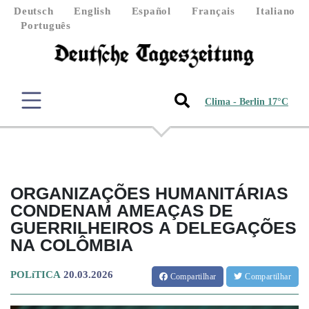
Deutsch
English
Español
Français
Italiano
Português
Clima - Berlin 17°C
ORGANIZAÇÕES HUMANITÁRIAS
CONDENAM AMEAÇAS DE
GUERRILHEIROS A DELEGAÇÕES
NA COLÔMBIA
POLíTICA
20.03.2026
Compartilhar
Compartilhar