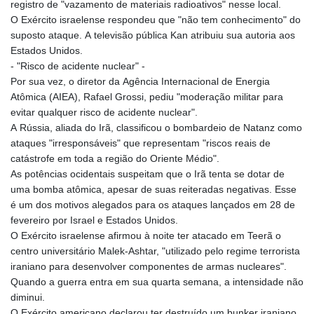
registro de "vazamento de materiais radioativos" nesse local.
O Exército israelense respondeu que "não tem conhecimento" do
suposto ataque. A televisão pública Kan atribuiu sua autoria aos
Estados Unidos.
- "Risco de acidente nuclear" -
Por sua vez, o diretor da Agência Internacional de Energia
Atômica (AIEA), Rafael Grossi, pediu "moderação militar para
evitar qualquer risco de acidente nuclear".
A Rússia, aliada do Irã, classificou o bombardeio de Natanz como
ataques "irresponsáveis" que representam "riscos reais de
catástrofe em toda a região do Oriente Médio".
As potências ocidentais suspeitam que o Irã tenta se dotar de
uma bomba atômica, apesar de suas reiteradas negativas. Esse
é um dos motivos alegados para os ataques lançados em 28 de
fevereiro por Israel e Estados Unidos.
O Exército israelense afirmou à noite ter atacado em Teerã o
centro universitário Malek-Ashtar, "utilizado pelo regime terrorista
iraniano para desenvolver componentes de armas nucleares".
Quando a guerra entra em sua quarta semana, a intensidade não
diminui.
O Exército americano declarou ter destruído um bunker iraniano