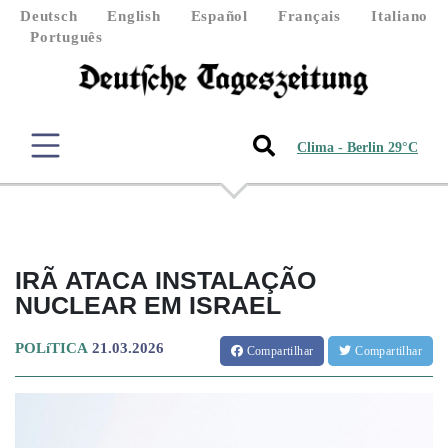
Deutsch
English
Español
Français
Italiano
Português
Clima - Berlin 29°C
IRÃ ATACA INSTALAÇÃO
NUCLEAR EM ISRAEL
POLíTICA
21.03.2026
Compartilhar
Compartilhar