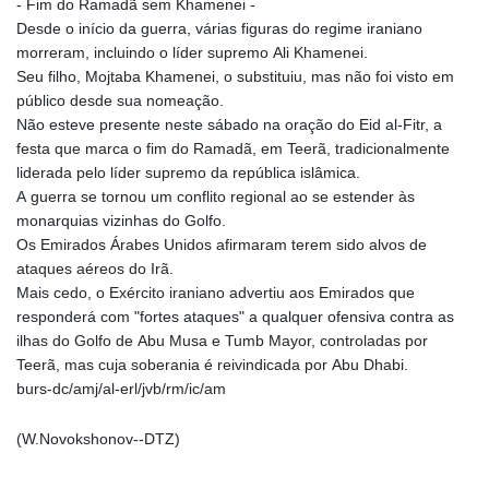
- Fim do Ramadã sem Khamenei -
Desde o início da guerra, várias figuras do regime iraniano
morreram, incluindo o líder supremo Ali Khamenei.
Seu filho, Mojtaba Khamenei, o substituiu, mas não foi visto em
público desde sua nomeação.
Não esteve presente neste sábado na oração do Eid al-Fitr, a
festa que marca o fim do Ramadã, em Teerã, tradicionalmente
liderada pelo líder supremo da república islâmica.
A guerra se tornou um conflito regional ao se estender às
monarquias vizinhas do Golfo.
Os Emirados Árabes Unidos afirmaram terem sido alvos de
ataques aéreos do Irã.
Mais cedo, o Exército iraniano advertiu aos Emirados que
responderá com "fortes ataques" a qualquer ofensiva contra as
ilhas do Golfo de Abu Musa e Tumb Mayor, controladas por
Teerã, mas cuja soberania é reivindicada por Abu Dhabi.
burs-dc/amj/al-erl/jvb/rm/ic/am
(W.Novokshonov--DTZ)