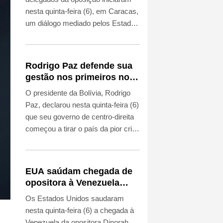
nesta quinta-feira (6), em Caracas,
um diálogo mediado pelos Estados
Unidos que pode levar a uma
transição política e à realização de
eleições, constatou um fotógrafo
Rodrigo Paz defende sua
da AFP presente no local.
gestão nos primeiros nove
meses à frente da Bolívia
O presidente da Bolívia, Rodrigo
Paz, declarou nesta quinta-feira (6)
que seu governo de centro-direita
começou a tirar o país da pior crise
econômica em quatro décadas,
em seu primeiro discurso à nação
desde que assumiu o cargo, há
EUA saúdam chegada de
nove meses.
opositora à Venezuela
para iniciar diálogo
Os Estados Unidos saudaram
nesta quinta-feira (6) a chegada à
Venezuela da opositora Dinorah