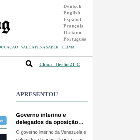
Deutsch
English
Español
Français
Italiano
Português
DUCAÇÃO
VALE A PENA SABER
CLIMA
Clima - Berlin 21°C
APRESENTOU
Governo interino e
tter
delegados da oposição
iniciam diálogo na
O governo interino da Venezuela e
Venezuela
delegados da oposição iniciaram