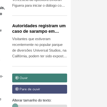
Figuera para iniciar o diálogo com
is,
o governo visando a uma transição
no
política.
Autoridades registram um
 e
caso de sarampo em
parque da Universal
Visitantes que estiveram
Studios na Califórnia
recentemente no popular parque
de diversões Universal Studios, na
Califórnia, podem ter sido expostos
ao sarampo, informou o
departamento de saúde pública do
condado de Los Angeles, em meio
o-
Ouvir
ao aumento do número de casos
da doença nos Estados Unidos.
Pare de ouvir
e
Alterar tamanho do texto: