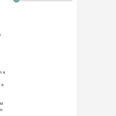
e
m a
 a
as
iu