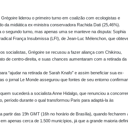
Grégoire liderou o primeiro turno em coalizão com ecologistas e
o da midiática ex-ministra conservadora Rachida Dati (25,46%).
ara o segundo turno, mas apenas uma se manteve na disputa: Sophia
 radical França Insubmissa (LFI), de Jean-Luc Mélenchon, que obtev
s socialistas, Grégoire se recusou a fazer aliança com Chikirou,
to de centro-direita, e suas chances aumentaram com a retirada da
para “ajudar na retirada de Sarah Knafo” e assim beneficiar sua ex-
mas o jornal Le Monde assegurou que fontes de seu entorno confirma
e quem sucederá a socialista Anne Hidalgo, que renunciou a concorrer
, período durante o qual transformou Paris para adaptá-la às
a partir das 19h GMT (16h no horário de Brasília), quando fecharem 
e em apenas cerca de 1.500 municípios, já que a grande maioria defin