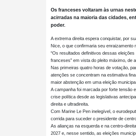
Os franceses voltaram às urnas nest
acirradas na maioria das cidades, en
poder.
A extrema direita espera conquistar, por 
Nice, o que confirmaria seu enraizamento n
“Os resultados definitivos dessas eleições 
franceses” em vista do pleito máximo, de 
Nas primeiras quatro horas de votação, par
atenções se concentram na estimativa final
maior abstenção em uma eleição municipal
A campanha foi marcada por forte tensão 
crise política desde as legislativas antec
direita e ultradireita.
Com Marine Le Pen inelegível, o eurodeputa
corrida para suceder o presidente de centr
As alianças na esquerda e na centro-direit
2027 e, nesse sentido, as eleições municip