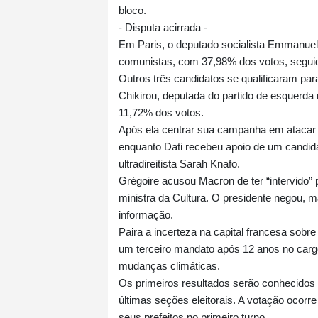
bloco.
- Disputa acirrada -
Em Paris, o deputado socialista Emmanuel 
comunistas, com 37,98% dos votos, seguid
Outros três candidatos se qualificaram p
Chikirou, deputada do partido de esquerda
11,72% dos votos.
Após ela centrar sua campanha em atacar o
enquanto Dati recebeu apoio de um candida
ultradireitista Sarah Knafo.
Grégoire acusou Macron de ter “intervido” 
ministra da Cultura. O presidente negou, 
informação.
Paira a incerteza na capital francesa sobr
um terceiro mandato após 12 anos no cargo
mudanças climáticas.
Os primeiros resultados serão conhecidos 
últimas seções eleitorais. A votação ocorr
seus prefeitos no primeiro turno.