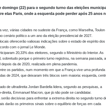
e domingo (22) para o segundo turno das eleições municipa
tre elas Paris, onde a esquerda pode perder após 25 anos 
sua vez, várias cidades no sudeste da França, como Marselha, Toulon
o cenário político a um ano da eleição presidencial de 2027.
locais oferecerão valiosas indicações sobre o estado de espírito dos
acordo com o jornal Le Monde.
ticiparam 20,33% dos eleitores, segundo o Ministério do Interior. As
, sobretudo porque o primeiro turno registrou, na semana passada, a
 depois da de 2020, realizada em plena pandemia.
entre os partidos, num momento em que a França vive uma profunda
ipadas de 2024, que deixaram três blocos sem maioria: esquerda, centr
do de ultradireita Jordan Bardella lidera, segundo as pesquisas, a
o-direita, Emmanuel Macron, que já não pode se candidatar.
a serão decisivas para enfrentar a extrema direita no segundo turno d
ais darão os primeiros sinais sobre o equilíbrio de forças em cada